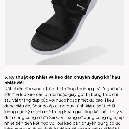
3. Kỹ thuật ép nhiệt và keo dán chuyên dụng khí hậu
nhiệt đới
Rất nhiều đôi sandal trên thị trường thường phải "nghỉ hưu
sớm" vì lớp keo dán ở mũi hoặc giày gót bị bong tróc chỉ
sau vài tháng tiếp xúc với nước hoặc nhiệt độ cao. Hiểu
được điều đó, Shondo áp dụng quy trình kiểm soát chất
lượng cực kỳ mạnh mẽ trong khâu gia công kết nối. Thay vì
đinh công công sơ đồ Sài Gòn, hãng sử dụng công nghệ ép
nhiệt tiên tiến kết hợp với loại keo dán chuyên dụng có độ
bám cực cao, được thiết kế riêng để chống chịu với khí hậu