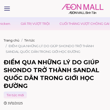
GIÁ TRỊ VƯỢT TRỘI
CUỐI THÁNG VƯỢT CHÔNG GAI - CÓ UDON 
Trang chủ
Tin tức
ĐIỂM QUA NHỮNG LÝ DO GIÚP SHONDO TRỞ THÀNH
SANDAL QUỐC DÂN TRONG GIỚI HỌC ĐƯỜNG
ĐIỂM QUA NHỮNG LÝ DO GIÚP
SHONDO TRỞ THÀNH SANDAL
QUỐC DÂN TRONG GIỚI HỌC
ĐƯỜNG
Tin tức mới
31/12/2025