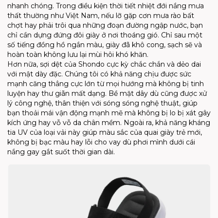
nhanh chóng. Trong điều kiện thời tiết nhiệt đới nắng mưa
thất thường như Việt Nam, nếu lỡ gặp cơn mưa rào bất
chợt hay phải trôi qua những đoạn đường ngập nước, bạn
chỉ cần dựng đứng đôi giày ở nơi thoáng gió. Chỉ sau một
số tiếng đồng hồ ngắn màu, giày đã khô cong, sạch sẽ và
hoàn toàn không lưu lại mùi hôi khó khăn.
Hơn nữa, sợi dệt của Shondo cực kỳ chắc chắn và dẻo dai
với mật dày đặc. Chúng tôi có khả năng chịu được sức
mạnh căng thẳng cực lớn từ mọi hướng mà không bị tinh
luyện hay thư giãn mất dạng. Bề mặt dây dù cũng được xử
lý công nghệ, thân thiện với sóng sóng nghệ thuật, giúp
bạn thoải mái vận động mạnh mẽ mà không bị lo bị xát gây
kích ứng hay vỗ vỗ da chân mềm. Ngoài ra, khả năng kháng
tia UV của loại vải này giúp màu sắc của quai giày trẻ mới,
không bị bạc màu hay lỗi cho vay dù phơi mình dưới cái
nắng gay gắt suốt thời gian dài.