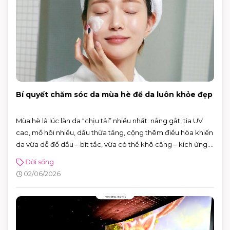
Bí quyết chăm sóc da mùa hè để da luôn khỏe đẹp
Mùa hè là lúc làn da “chịu tải” nhiều nhất: nắng gắt, tia UV
cao, mồ hôi nhiều, dầu thừa tăng, cộng thêm điều hòa khiến
da vừa dễ đổ dầu – bít tắc, vừa có thể khô căng – kích ứng.
Tin vui là bạn không cần skincare phức tạp. Chỉ cần nắm
Đời sống
đúng vài nguyên tắc: làm sạch vừa đủ, dưỡng ẩm nhẹ,
02/06/2026
chống nắng đúng cách và xử lý mồ hôi thông minh, da sẽ dễ
“ổn định” hơn hẳn.