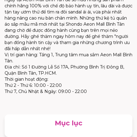
chính hãng 100% với chế độ bảo hành uy tín, lâu dài và được
tận tay ướm thử để tìm ra đôi sandal ái ái, vừa phải nhất
hàng nâng cao niu bàn chân mình. Những thứ kệ tủ quần
áo sắp mẫu mã mới nhất tại Shondo Aeon Mall Bình Tân
đang chờ để được đồng hành cùng bạn trên mọi nẻo
đường. Hãy ghé thăm ngay hôm nay để ghé thăm "người
bạn đồng hành tin cậy và tham gia những chương trình ưu
đãi hấp dẫn nhất nhé!
Vị trí gian hàng: Tầng 1, Trung tâm mua sắm Aeon Mall Bình
Tân.
Địa chỉ: Số 1 Đường Lễ Số 17A, Phường Bình Trị Đông B,
Quận Bình Tân, TP.HCM.
Thời gian hoạt động:
Thứ 2 - Thứ 6: 10:00 - 22:00
Thứ 7, Chủ Nhật & Ngày: 09:00 - 22:00
Mục lục