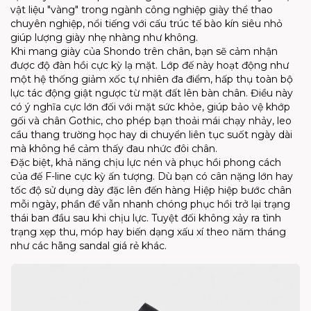
vật liệu "vàng" trong ngành công nghiệp giày thể thao
chuyên nghiệp, nổi tiếng với cấu trúc tế bào kín siêu nhỏ
giúp lượng giày nhẹ nhàng như không.
Khi mang giày của Shondo trên chân, bạn sẽ cảm nhận
được độ đàn hồi cực kỳ lạ mặt. Lớp đế này hoạt động như
một hệ thống giảm xốc tự nhiên đa điểm, hấp thụ toàn bộ
lực tác động giật ngược từ mặt đất lên bàn chân. Điều này
có ý nghĩa cực lớn đối với mặt sức khỏe, giúp bảo vệ khớp
gối và chân Gothic, cho phép bạn thoải mái chạy nhảy, leo
cầu thang trường học hay di chuyển liên tục suốt ngày dài
mà không hề cảm thấy đau nhức đôi chân.
Đặc biệt, khả năng chịu lực nén và phục hồi phong cách
của đế F-line cực kỳ ấn tượng. Dù bạn có cân nặng lớn hay
tốc độ sử dụng dày đặc lên đến hàng Hiệp hiệp bước chân
mỗi ngày, phần đế vẫn nhanh chóng phục hồi trở lại trạng
thái ban đầu sau khi chịu lực. Tuyệt đối không xảy ra tình
trạng xẹp thu, móp hay biến dạng xấu xí theo năm tháng
như các hãng sandal giá rẻ khác.