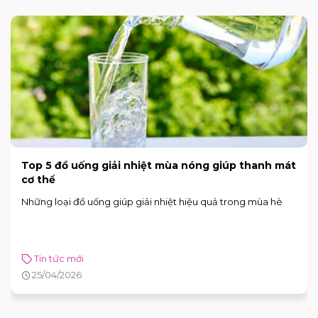
30/4 – 1/5 đi chơi ở đâu Sài Gòn?
Gợi ý các điểm vui chơi, mua sắm, giải trí dịp lễ.
Tin tức mới
25/04/2026