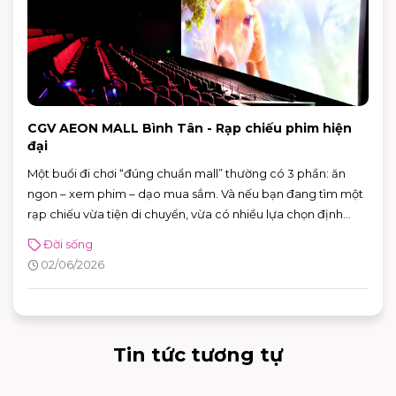
CGV AEON MALL Bình Tân - Rạp chiếu phim hiện
đại
Một buổi đi chơi “đúng chuẩn mall” thường có 3 phần: ăn
ngon – xem phim – dạo mua sắm. Và nếu bạn đang tìm một
rạp chiếu vừa tiện di chuyển, vừa có nhiều lựa chọn định
dạng phòng chiếu để đổi “mood” theo từng bộ phim, CGV
Đời sống
AEON MALL Bình Tân là điểm đến rất phù hợp cho cả gia
02/06/2026
đình, nhóm bạn lẫn các buổi hẹn hò cuối tuần.
Tin tức tương tự