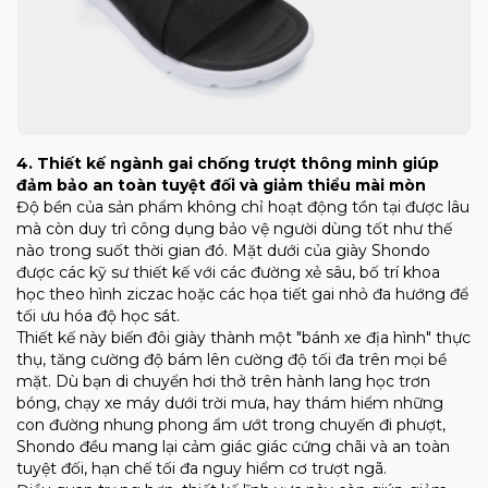
4. Thiết kế ngành gai chống trượt thông minh giúp
đảm bảo an toàn tuyệt đối và giảm thiểu mài mòn
Độ bền của sản phẩm không chỉ hoạt động tồn tại được lâu
mà còn duy trì công dụng bảo vệ người dùng tốt như thế
nào trong suốt thời gian đó. Mặt dưới của giày Shondo
được các kỹ sư thiết kế với các đường xẻ sâu, bố trí khoa
học theo hình ziczac hoặc các họa tiết gai nhỏ đa hướng để
tối ưu hóa độ học sát.
Thiết kế này biến đôi giày thành một "bánh xe địa hình" thực
thụ, tăng cường độ bám lên cường độ tối đa trên mọi bề
mặt. Dù bạn di chuyển hơi thở trên hành lang học trơn
bóng, chạy xe máy dưới trời mưa, hay thám hiểm những
con đường nhung phong ẩm ướt trong chuyến đi phượt,
Shondo đều mang lại cảm giác giác cứng chãi và an toàn
tuyệt đối, hạn chế tối đa nguy hiểm cơ trượt ngã.