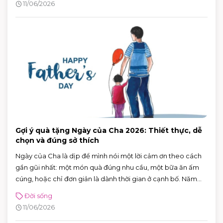
11/06/2026
Gợi ý quà tặng Ngày của Cha 2026: Thiết thực, dễ
chọn và đúng sở thích
Ngày của Cha là dịp để mình nói một lời cảm ơn theo cách
gần gũi nhất: một món quà đúng nhu cầu, một bữa ăn ấm
cúng, hoặc chỉ đơn giản là dành thời gian ở cạnh bố. Năm
2026, Ngày của Cha rơi vào Chủ nhật 21/6/2026 (Chủ nhật
Đời sống
thứ ba của tháng 6) — rất tiện để cả nhà lên lịch đi chơi, mua
11/06/2026
sắm và ăn uống trong một buổi.