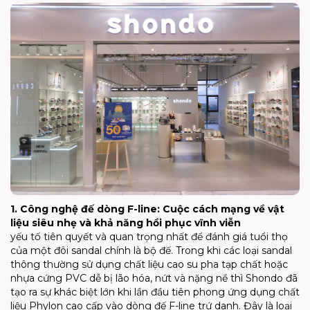
1. Công nghệ đế dòng F-line: Cuộc cách mạng về vật
liệu siêu nhẹ và khả năng hồi phục vĩnh viễn
yếu tố tiên quyết và quan trọng nhất để đánh giá tuổi thọ
của một đôi sandal chính là bộ đế. Trong khi các loại sandal
thông thường sử dụng chất liệu cao su pha tạp chất hoặc
nhựa cứng PVC dễ bị lão hóa, nứt và nặng nề thì Shondo đã
tạo ra sự khác biệt lớn khi lần đầu tiên phong ứng dụng chất
liệu Phylon cao cấp vào dòng đế F-line trứ danh. Đây là loại