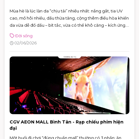
Mùa hè là lúc làn da “chịu tải” nhiều nhất: nắng gắt, tia UV
cao, mồ hôi nhiều, dầu thừa tăng, cộng thêm điều hòa khiến
da vừa dễ đổ dầu – bít tắc, vừa có thể khô căng – kích ứng.
Tin vui là bạn không cần skincare phức tạp. Chỉ cần nắm
Đời sống
đúng vài nguyên tắc: làm sạch vừa đủ, dưỡng ẩm nhẹ,
02/06/2026
chống nắng đúng cách và xử lý mồ hôi thông minh, da sẽ dễ
“ổn định” hơn hẳn.
CGV AEON MALL Bình Tân - Rạp chiếu phim hiện
đại
Một buổi đi chơi “đúng chuẩn mall” thường có 3 phần: ăn