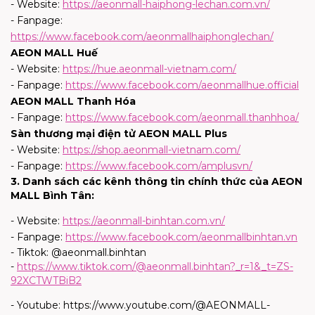
- Website:
https://aeonmall-haiphong-lechan.com.vn/
- Fanpage:
https://www.facebook.com/aeonmallhaiphonglechan/
AEON MALL Huế
- Website:
https://hue.aeonmall-vietnam.com/
- Fanpage:
https://www.facebook.com/aeonmallhue.official
AEON MALL Thanh Hóa
- Fanpage:
https://www.facebook.com/aeonmall.thanhhoa/
Sàn thương mại điện tử AEON MALL Plus
- Website:
https://shop.aeonmall-vietnam.com/
- Fanpage:
https://www.facebook.com/amplusvn/
3. Danh sách các kênh thông tin chính thức của AEON
MALL Bình Tân
:
- Website:
https://aeonmall-binhtan.com.vn/
- Fanpage:
https://www.facebook.com/aeonmallbinhtan.vn
- Tiktok: @aeonmall.binhtan
-
https://www.tiktok.com/@aeonmall.binhtan?_r=1&_t=ZS-
92XCTWTBiB2
- Youtube:
https://www.youtube.com/@AEONMALL-