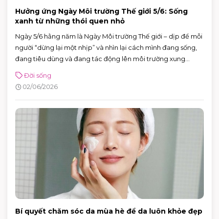
Hưởng ứng Ngày Môi trường Thế giới 5/6: Sống
xanh từ những thói quen nhỏ
Ngày 5/6 hằng năm là Ngày Môi trường Thế giới – dịp để mỗi
người “dừng lại một nhịp” và nhìn lại cách mình đang sống,
đang tiêu dùng và đang tác động lên môi trường xung
quanh. Năm 2026, Ngày Môi trường Thế giới hướng sự chú ý
Đời sống
đến hành động vì khí hậu, với sự kiện toàn cầu được tổ chức
02/06/2026
tại Azerbaijan.
Bí quyết chăm sóc da mùa hè để da luôn khỏe đẹp