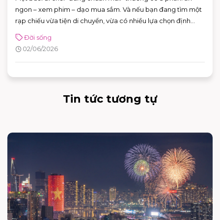
ngon – xem phim – dạo mua sắm. Và nếu bạn đang tìm một
rạp chiếu vừa tiện di chuyển, vừa có nhiều lựa chọn định
dạng phòng chiếu để đổi “mood” theo từng bộ phim, CGV
Đời sống
AEON MALL Bình Tân là điểm đến rất phù hợp cho cả gia
02/06/2026
đình, nhóm bạn lẫn các buổi hẹn hò cuối tuần.
Tin tức tương tự