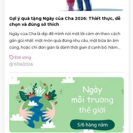
Gợi ý quà tặng Ngày của Cha 2026: Thiết thực, dễ
chọn và đúng sở thích
Ngày của Cha là dịp để mình nói một lời cảm ơn theo cách
gần gũi nhất: một món quà đúng nhu cầu, một bữa ăn ấm
cúng, hoặc chỉ đơn giản là dành thời gian ở cạnh bố. Năm
2026, Ngày của Cha rơi vào Chủ nhật 21/6/2026 (Chủ nhật
Đời sống
thứ ba của tháng 6) — rất tiện để cả nhà lên lịch đi chơi, mua
11/06/2026
sắm và ăn uống trong một buổi.