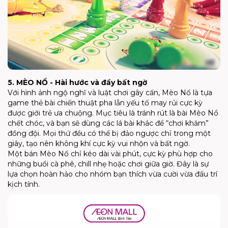
5. MÈO NỔ - Hài hước và đầy bất ngờ
Với hình ảnh ngộ nghĩ và luật chơi gây cấn, Mèo Nổ là tựa
game thẻ bài chiến thuật pha lẫn yếu tố may rủi cực kỳ
được giới trẻ ưa chuộng. Mục tiêu là tránh rút là bài Mèo Nổ
chết chóc, và bạn sẽ dùng các lá bài khác để “chơi khăm”
đồng đội. Mọi thứ đều có thể bị đảo ngược chỉ trong một
giây, tạo nên không khí cực kỳ vui nhộn và bất ngờ.
Một bán Mèo Nổ chỉ kéo dài vài phút, cực kỳ phù hợp cho
những buổi cà phê, chill nhẹ hoặc chơi giữa giờ. Đây là sự
lựa chọn hoàn hảo cho nhóm bạn thích vừa cười vừa đấu trí
kịch tính.