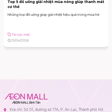
30/4 – 1/5 đi chơi ở đâu Sài Gòn?
Gợi ý các điểm vui chơi, mua sắm, giải trí dịp lễ.
Tin tức mới
25/04/2026
Địa chỉ: Số 01, đường số 17A, P. An Lạc, Thành phố Hồ