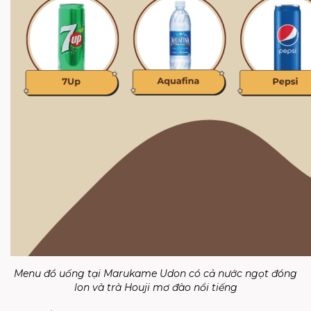
Menu đồ uống tại Marukame Udon có cả nước ngọt đóng
lon và trà Houji mơ đào nổi tiếng