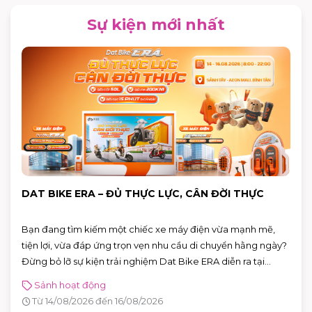
Sự kiện mới nhất
DAT BIKE ERA – ĐỦ THỰC LỰC, CÂN ĐỜI THỰC
Bạn đang tìm kiếm một chiếc xe máy điện vừa mạnh mẽ,
tiện lợi, vừa đáp ứng trọn vẹn nhu cầu di chuyển hằng ngày?
Đừng bỏ lỡ sự kiện trải nghiệm Dat Bike ERA diễn ra tại
AEON MALL Bình Tân từ 14 – 16/08/2026. Đây là cơ hội để trực
Sảnh hoạt động
tiếp khám phá những mẫu xe điện thế hệ mới, đăng ký lái
Từ 14/08/2026 đến 16/08/2026
thử và nhận nhiều phần quà hấp dẫn.