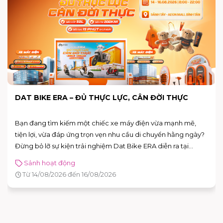
DAT BIKE ERA – ĐỦ THỰC LỰC, CÂN ĐỜI THỰC
Bạn đang tìm kiếm một chiếc xe máy điện vừa mạnh mẽ,
tiện lợi, vừa đáp ứng trọn vẹn nhu cầu di chuyển hằng ngày?
Đừng bỏ lỡ sự kiện trải nghiệm Dat Bike ERA diễn ra tại
AEON MALL Bình Tân từ 14 – 16/08/2026. Đây là cơ hội để trực
Sảnh hoạt động
tiếp khám phá những mẫu xe điện thế hệ mới, đăng ký lái
Từ 14/08/2026 đến 16/08/2026
thử và nhận nhiều phần quà hấp dẫn.