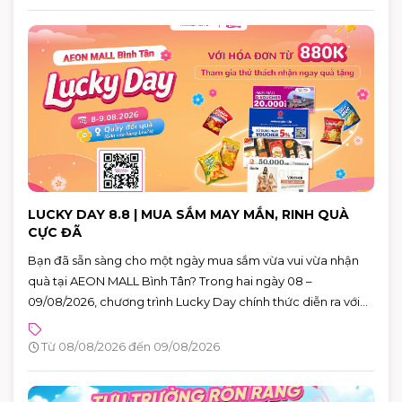
LUCKY DAY 8.8 | MUA SẮM MAY MẮN, RINH QUÀ
CỰC ĐÃ
Bạn đã sẵn sàng cho một ngày mua sắm vừa vui vừa nhận
quà tại AEON MALL Bình Tân? Trong hai ngày 08 –
09/08/2026, chương trình Lucky Day chính thức diễn ra với
hàng loạt phần quà hấp dẫn dành cho khách hàng có hóa
đơn từ 880.000 VNĐ.
Từ 08/08/2026 đến 09/08/2026