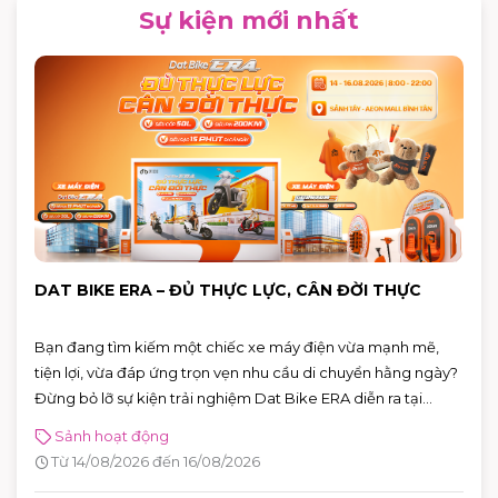
Sự kiện mới nhất
DAT BIKE ERA – ĐỦ THỰC LỰC, CÂN ĐỜI THỰC
Bạn đang tìm kiếm một chiếc xe máy điện vừa mạnh mẽ,
tiện lợi, vừa đáp ứng trọn vẹn nhu cầu di chuyển hằng ngày?
Đừng bỏ lỡ sự kiện trải nghiệm Dat Bike ERA diễn ra tại
AEON MALL Bình Tân từ 14 – 16/08/2026. Đây là cơ hội để trực
Sảnh hoạt động
tiếp khám phá những mẫu xe điện thế hệ mới, đăng ký lái
Từ 14/08/2026 đến 16/08/2026
thử và nhận nhiều phần quà hấp dẫn.