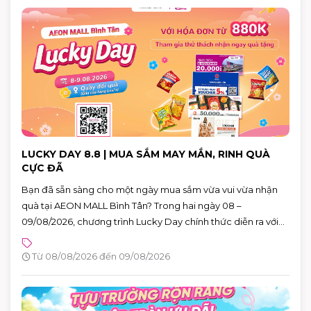
LUCKY DAY 8.8 | MUA SẮM MAY MẮN, RINH QUÀ
CỰC ĐÃ
Bạn đã sẵn sàng cho một ngày mua sắm vừa vui vừa nhận
quà tại AEON MALL Bình Tân? Trong hai ngày 08 –
09/08/2026, chương trình Lucky Day chính thức diễn ra với
hàng loạt phần quà hấp dẫn dành cho khách hàng có hóa
đơn từ 880.000 VNĐ.
Từ 08/08/2026 đến 09/08/2026