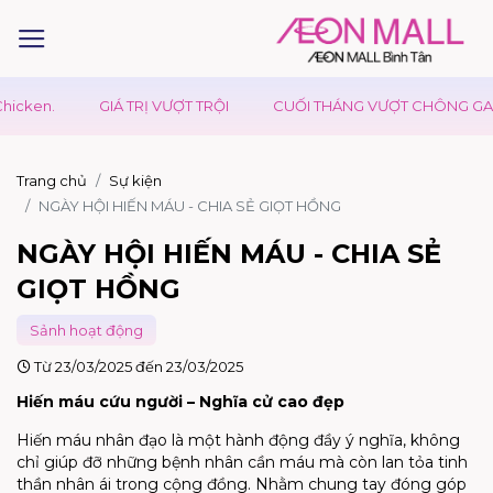
GIÁ TRỊ VƯỢT TRỘI
CUỐI THÁNG VƯỢT CHÔNG GAI - CÓ UD
Trang chủ
Sự kiện
NGÀY HỘI HIẾN MÁU - CHIA SẺ GIỌT HỒNG
NGÀY HỘI HIẾN MÁU - CHIA SẺ
GIỌT HỒNG
Sảnh hoạt động
Từ 23/03/2025 đến 23/03/2025
Hiến máu cứu người – Nghĩa cử cao đẹp
Hiến máu nhân đạo là một hành động đầy ý nghĩa, không
chỉ giúp đỡ những bệnh nhân cần máu mà còn lan tỏa tinh
thần nhân ái trong cộng đồng. Nhằm chung tay đóng góp