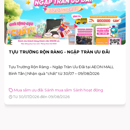
U TRƯỜNG RỘN RÀNG - NGẬP TRÀN ƯU ĐÃI
THÁ
NGÃ
u Trường Rộn Ràng – Ngập Tràn Ưu Đãi tại AEON MALL
THÁ
nh Tân | Nhận quà "chất" từ 30/07 – 09/08/2026
XA 
DẪN
Mua sắm ưu đãi
Sảnh mua sắm
Sảnh hoạt động
S
Từ 30/07/2026 đến 09/08/2026
Từ