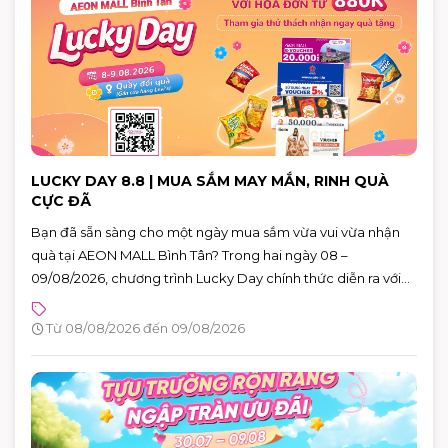
LUCKY DAY 8.8 | MUA SẮM MAY MẮN, RINH QUÀ
CỰC ĐÃ
Bạn đã sẵn sàng cho một ngày mua sắm vừa vui vừa nhận
quà tại AEON MALL Bình Tân? Trong hai ngày 08 –
09/08/2026, chương trình Lucky Day chính thức diễn ra với
hàng loạt phần quà hấp dẫn dành cho khách hàng có hóa
đơn từ 880.000 VNĐ.
Từ 08/08/2026 đến 09/08/2026