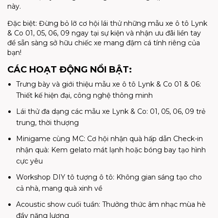
này.
Đặc biệt: Đừng bỏ lỡ cơ hội lái thử những mẫu xe ô tô Lynk
& Co 01, 05, 06, 09 ngay tại sự kiện và nhận ưu đãi liền tay
để sẵn sàng sở hữu chiếc xe mang đậm cá tính riêng của
bạn!
CÁC HOẠT ĐỘNG NỔI BẬT:
Trưng bày và giới thiệu mẫu xe ô tô Lynk & Co 01 & 06:
Thiết kế hiện đại, công nghệ thông minh
Lái thử đa dạng các mẫu xe Lynk & Co: 01, 05, 06, 09 trẻ
trung, thời thượng
Minigame cùng MC: Cơ hội nhận quà hấp dẫn Check-in
nhận quà: Kem gelato mát lạnh hoặc bóng bay tạo hình
cực yêu
Workshop DIY tô tượng ô tô: Không gian sáng tạo cho
cả nhà, mang quà xinh về
Acoustic show cuối tuần: Thưởng thức âm nhạc mùa hè
đầy năng lượng