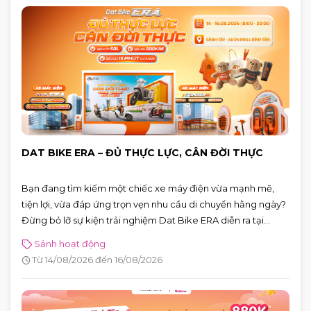
DAT BIKE ERA – ĐỦ THỰC LỰC, CÂN ĐỜI THỰC
Bạn đang tìm kiếm một chiếc xe máy điện vừa mạnh mẽ,
tiện lợi, vừa đáp ứng trọn vẹn nhu cầu di chuyển hằng ngày?
Đừng bỏ lỡ sự kiện trải nghiệm Dat Bike ERA diễn ra tại
AEON MALL Bình Tân từ 14 – 16/08/2026. Đây là cơ hội để trực
Sảnh hoạt động
tiếp khám phá những mẫu xe điện thế hệ mới, đăng ký lái
Từ 14/08/2026 đến 16/08/2026
thử và nhận nhiều phần quà hấp dẫn.