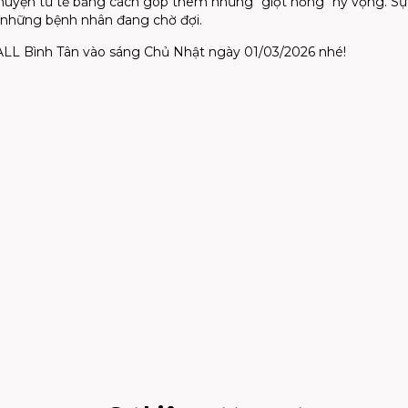
uyện tử tế bằng cách góp thêm những "giọt hồng" hy vọng. Sự
o những bệnh nhân đang chờ đợi.
LL Bình Tân vào sáng Chủ Nhật ngày 01/03/2026 nhé!