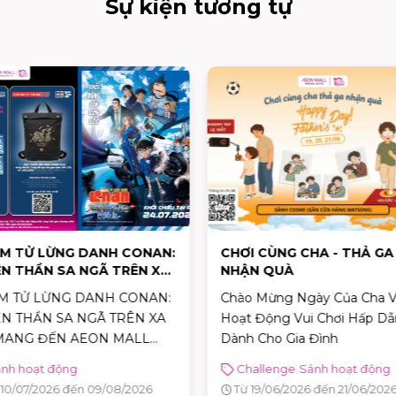
Sự kiện tương tự
I CÙNG CHA - THẢ GA
HÀNH TRÌNH SỐNG XANH –
N QUÀ
NĂM ĐỒNG HÀNH
 Mừng Ngày Của Cha Với
Đây là chuỗi sự kiện nằm tr
 Động Vui Chơi Hấp Dẫn
hành trình kỷ niệm 10 năm 
 Cho Gia Đình
hành của AEON MALL Bình 
mang đến cơ hội mua sắm x
allenge
Sảnh hoạt động
Sảnh mua sắm
Sảnh hoạt đ
tái chế và tham gia các
 19/06/2026 đến 21/06/2026
Từ 02/06/2026 đến 07/06/20