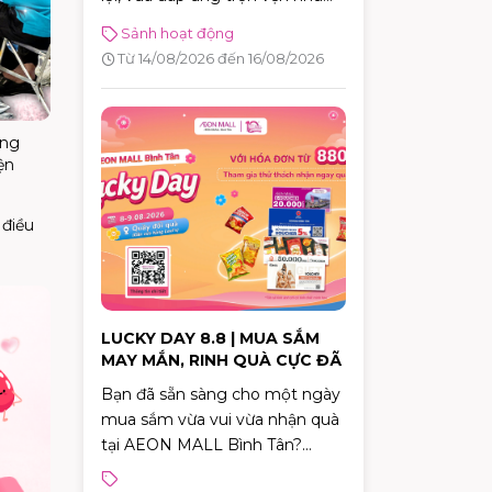
cầu di chuyển hằng ngày?
Sảnh hoạt động
Đừng bỏ lỡ sự kiện trải nghiệm
Từ 14/08/2026 đến 16/08/2026
Dat Bike ERA diễn ra tại AEON
MALL Bình Tân từ 14 –
16/08/2026. Đây là cơ hội để
ơng
trực tiếp khám phá những mẫu
ện
xe điện thế hệ mới, đăng ký lái
thử và nhận nhiều phần quà
hấp dẫn.
 điều
LUCKY DAY 8.8 | MUA SẮM
MAY MẮN, RINH QUÀ CỰC ĐÃ
Bạn đã sẵn sàng cho một ngày
mua sắm vừa vui vừa nhận quà
tại AEON MALL Bình Tân?
Trong hai ngày 08 –