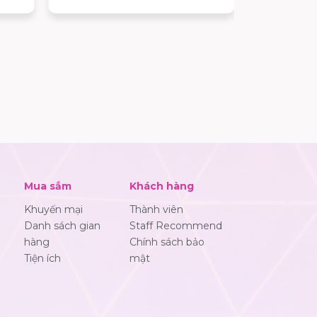
diễn ra tạ
Từ 22/05/2026 đến 01/06/2026
từ 14 – 16/0
để trực ti
mẫu xe điện
lái thử và 
hấp dẫn.
Mua sắm
Khách hàng
Khuyến mại
Thành viên
Danh sách gian
Staff Recommend
hàng
Chính sách bảo
Tiện ích
mật