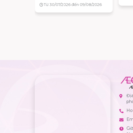
9/08/2026
Địa
ph
Hot
Em
Gi