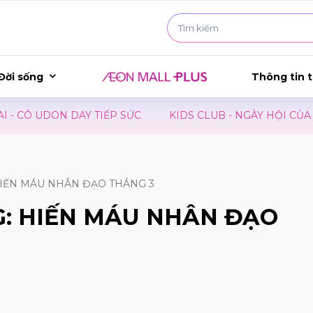
Đời sống
Thông tin t
 TIẾP SỨC
KIDS CLUB - NGÀY HỘI CỦA BÉ
SHOPPIN
HIẾN MÁU NHÂN ĐẠO THÁNG 3
G: HIẾN MÁU NHÂN ĐẠO