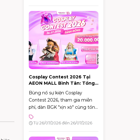
Cosplay Contest 2026 Tại
AEON MALL Bình Tân: Tổng
Giải Thưởng 20 Triệu Đồng
Bùng nổ sự kiện Cosplay
Contest 2026, tham gia miễn
phí, dàn BGK "xịn xò" cùng tổng
giải thưởng hấp dẫn lên tới
20.000.000 VNĐ!
Từ 26/07/2026 đến 26/07/2026