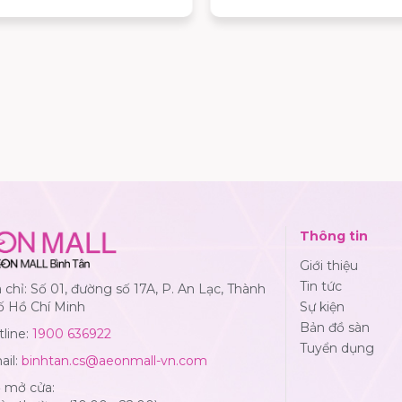
workshop sáng tạo thú vị.
Thông tin
Giới thiệu
Tin tức
 chỉ: Số 01, đường số 17A, P. An Lạc, Thành
ố Hồ Chí Minh
Sự kiện
Bản đồ sàn
line:
1900 636922
Tuyển dụng
ail:
binhtan.cs@aeonmall-vn.com
ờ mở cửa: