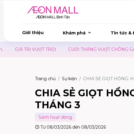
Giới thiệu
Khám phá
Tin tức & 
ƯỢT TRỘI
CUỐI THÁNG VƯỢT CHÔNG GAI - CÓ UDON DAY
Trang chủ
Sự kiện
CHIA SẺ GIỌT HỒNG: 
CHIA SẺ GIỌT HỒN
THÁNG 3
Sảnh hoạt động
Từ 08/03/2026 đến 08/03/2026