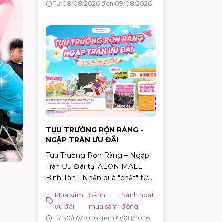
09/08/2026, chương trình
Từ 08/08/2026 đến 09/08/2026
Lucky Day chính thức diễn ra
với hàng loạt phần quà hấp dẫn
dành cho khách hàng có hóa
đơn từ 880.000 VNĐ.
TỰU TRƯỜNG RỘN RÀNG -
NGẬP TRÀN ƯU ĐÃI
Tựu Trường Rộn Ràng – Ngập
Tràn Ưu Đãi tại AEON MALL
Bình Tân | Nhận quà "chất" từ
30/07 – 09/08/2026
Mua sắm
Sảnh
Sảnh hoạt
ưu đãi
mua sắm
động
Từ 30/07/2026 đến 09/08/2026