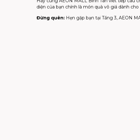
Hãy cùng AEON MALL Bình Tân viết tiếp câu ch
diện của bạn chính là món quà vô giá dành ch
Đừng quên:
Hẹn gặp bạn tại Tầng 3, AEON MA