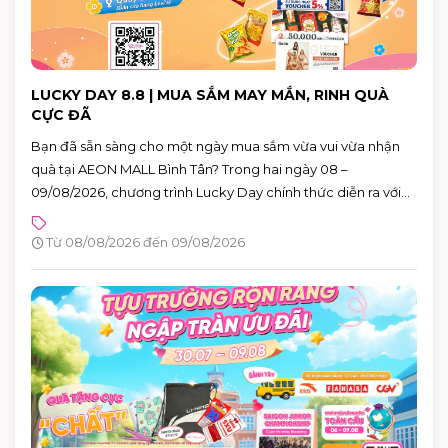
LUCKY DAY 8.8 | MUA SẮM MAY MẮN, RINH QUÀ
CỰC ĐÃ
Bạn đã sẵn sàng cho một ngày mua sắm vừa vui vừa nhận
quà tại AEON MALL Bình Tân? Trong hai ngày 08 –
09/08/2026, chương trình Lucky Day chính thức diễn ra với
hàng loạt phần quà hấp dẫn dành cho khách hàng có hóa
đơn từ 880.000 VNĐ.
Từ 08/08/2026 đến 09/08/2026