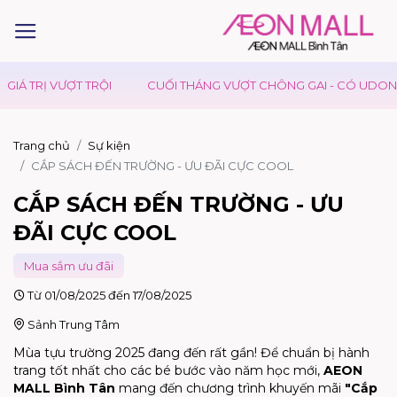
Á TRỊ VƯỢT TRỘI
CUỐI THÁNG VƯỢT CHÔNG GAI - CÓ UDON DAY
Trang chủ
Sự kiện
CẮP SÁCH ĐẾN TRƯỜNG - ƯU ĐÃI CỰC COOL
CẮP SÁCH ĐẾN TRƯỜNG - ƯU
ĐÃI CỰC COOL
Mua sắm ưu đãi
Từ 01/08/2025 đến 17/08/2025
Sảnh Trung Tâm
Mùa tựu trường 2025 đang đến rất gần! Để chuẩn bị hành
trang tốt nhất cho các bé bước vào năm học mới,
AEON
MALL Bình Tân
mang đến chương trình khuyến mãi
"Cắp