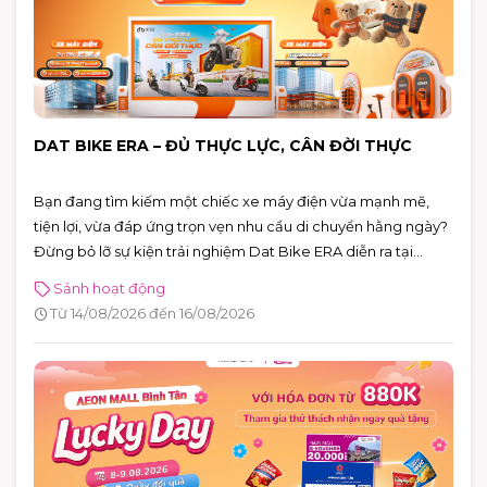
DAT BIKE ERA – ĐỦ THỰC LỰC, CÂN ĐỜI THỰC
Bạn đang tìm kiếm một chiếc xe máy điện vừa mạnh mẽ,
tiện lợi, vừa đáp ứng trọn vẹn nhu cầu di chuyển hằng ngày?
Đừng bỏ lỡ sự kiện trải nghiệm Dat Bike ERA diễn ra tại
AEON MALL Bình Tân từ 14 – 16/08/2026. Đây là cơ hội để trực
Sảnh hoạt động
tiếp khám phá những mẫu xe điện thế hệ mới, đăng ký lái
Từ 14/08/2026 đến 16/08/2026
thử và nhận nhiều phần quà hấp dẫn.