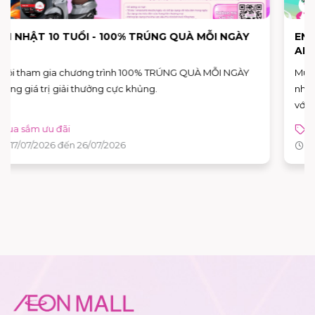
END OF SEASON SALE - SALE HÈ SIÊU SỐC TẠI
AEON MALL BÌNH TÂN
Mùa hè này, hãy tận hưởng không khí mua sắm sôi động và
nhận ngay hàng loạt ưu đãi hấp dẫn tại AEON MALL Bình Tân
với chương trình Sale Hè Siêu Sốc diễn ra từ 26/06 đến 05/07.
Mua sắm ưu đãi
Chuỗi sự kiện lễ
Từ 26/06/2026 đến 05/07/2026