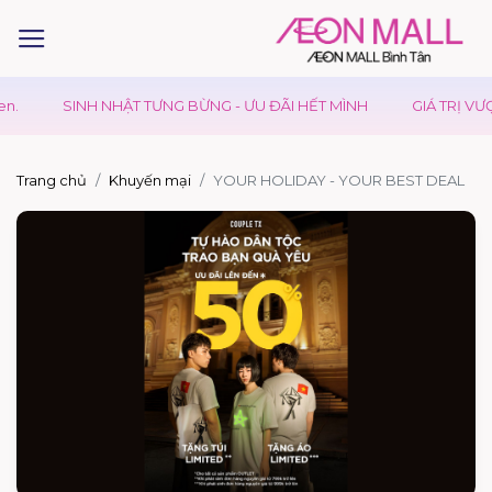
.
SINH NHẬT TƯNG BỪNG - ƯU ĐÃI HẾT MÌNH
GIÁ TRỊ VƯỢT
Trang chủ
Khuyến mại
YOUR HOLIDAY - YOUR BEST DEAL