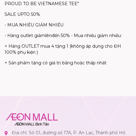
PROUD TO BE VIETNAMESE TEE"
SALE UPTO 50%
- MUA NHIỀU GIẢM NHIỀU
-
Hàng
outlet
giảm
lên
đến
50% - Mua
nhiều
giảm
nhiều
:
+
Hàng
OUTLET
mua
4
tặng
1 (
không
áp
dụng
cho
ĐH
100%
phụ
kiện
)
+
Sản
phẩm
tặng
có
giá
trị
bằng
hoặc
thấp
nhất
Địa chỉ: Số 01, đường số 17A, P. An Lạc, Thành phố Hồ