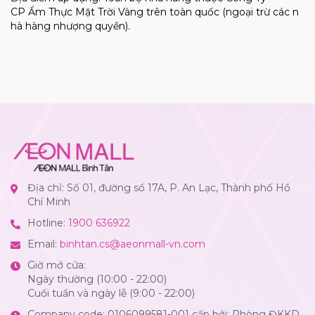
CP
Ẩm
Thực
Mặt
Trời
Vàng
trên
toàn
quốc
(
ngoại
trừ
các
n
hà
hàng
nhượng
quyền
).
Địa chỉ: Số 01, đường số 17A, P. An Lạc, Thành phố Hồ
Chí Minh
Hotline:
1900 636922
Email:
binhtan.cs@aeonmall-vn.com
Giờ mở cửa:
Ngày thường (10:00 - 22:00)
Cuối tuần và ngày lễ (9:00 - 22:00)
Company code: 0106099581-001 cấp bởi: Phòng ĐKKD