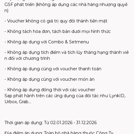
GSF
phát
triển
(
không
áp
dụng
các
nhà
hàng
nhượng
quyề
n
)
- Voucher
không
có
giá
trị
quy
đổi
thành
tiền
mặt
-
Không
tách
hóa
đơn
,
tách
bàn
dưới
mọi
hình
thức
-
Không
áp
dụng
với
Combo &
Setmenu
-
Không
áp
dụng
tích
điểm
và
tích
lũy
thăng
hạng
thành
viê
n
đối
với
chương
trình
-
Không
áp
dụng
cùng
với
voucher
thanh
toán
-
Không
áp
dụng
cùng
với
voucher
món
ăn
-
Không
áp
dụng
đồng
thời
với
các
voucher
Sap
phát
hành
trên
các
ứng
dụng
của
đối
tác
như
LynkID
,
Urbox
, Grab...
Thời
gian
áp
dụng
:
Từ
02.01.2026 - 31.12.2026
Địa
điểm
áp
dụng
:
Toàn
bộ
nhà
hàng
thuộc
Công Ty