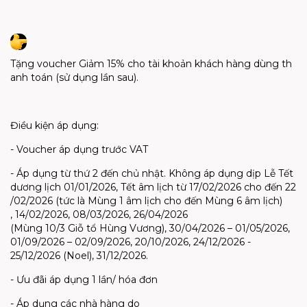
Tặng
voucher
Giảm
15%
cho
tài
khoản
khách
hàng
dùng
th
anh
toán
(
sử
dụng
lần
sau
).
Điều
kiện
áp
dụng
:
- Voucher
áp
dụng
trước
VAT
-
Áp
dụng
từ
thứ
2
đến
chủ
nhật
.
Không
áp
dụng
dịp
Lễ
Tết
dương
lịch
01/01/2026,
Tết
âm
lịch
từ
17/02/2026
cho
đến
22
/02/2026 (
tức
là
Mùng
1
âm
lịch
cho
đến
Mùng
6
âm
lịch
)
,
14/02/2026, 08/03/2026, 26/04/2026
(
Mùng
10/3
Giỗ
tổ
Hùng Vương), 30/04/2026 – 01/05/2026,
01/09/2026 – 02/09/2026, 20/10/2026, 24/12/2026 -
25/12/2026 (Noel), 31/12/2026.
-
Ưu
đãi
áp
dụng
1
lần
/
hóa
đơn
-
Áp
dụng
các
nhà
hàng
do