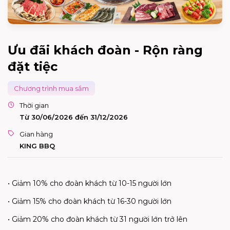
Ưu đãi khách đoàn - Rộn ràng
đặt tiệc
Chương trình mua sắm
Thời gian
Từ 30/06/2026 đến 31/12/2026
Gian hàng
KING BBQ
•
Giảm
10%
cho
đoàn
khách
từ
10-15
người
lớn
•
Giảm
15%
cho
đoàn
khách
từ
16-30
người
lớn
•
Giảm
20%
cho
đoàn
khách
từ
31
người
lớn
trở
lên