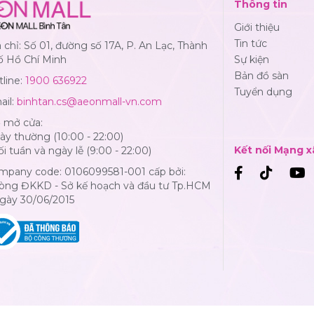
Thông tin
Giới thiệu
Tin tức
 chỉ: Số 01, đường số 17A, P. An Lạc, Thành
ố Hồ Chí Minh
Sự kiện
Bản đồ sàn
line:
1900 636922
Tuyển dụng
ail:
binhtan.cs@aeonmall-vn.com
ờ mở cửa:
y thường (10:00 - 22:00)
Kết nối Mạng x
i tuần và ngày lễ (9:00 - 22:00)
mpany code: 0106099581-001 cấp bởi:
òng ĐKKD - Sở kế hoạch và đầu tư Tp.HCM
Ngày 30/06/2015