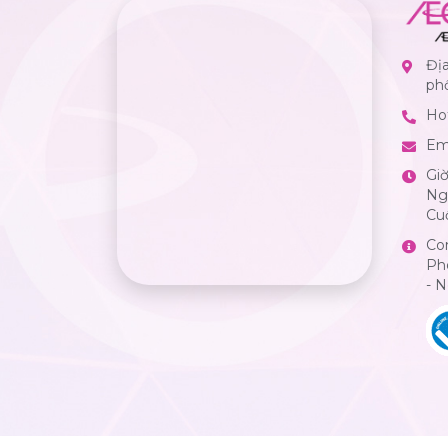
Địa
ph
Hot
Em
Gi
Ngà
Cuố
Co
Ph
- 