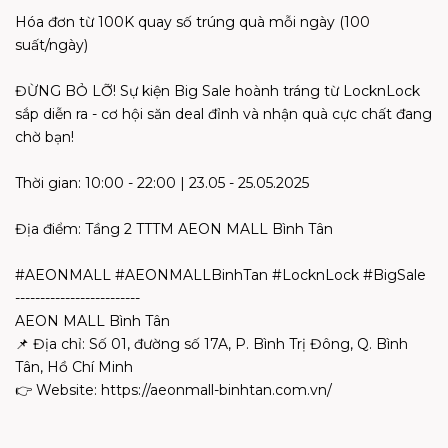
Hóa đơn từ 100K quay số trúng quà mỗi ngày (100
suất/ngày)​
ĐỪNG BỎ LỠ! Sự kiện Big Sale hoành tráng từ LocknLock
sắp diễn ra - cơ hội săn deal đỉnh và nhận quà cực chất đang
chờ bạn!​
Thời gian: 10:00 - 22:00 | 23.05 - 25.05.2025​
Địa điểm: Tầng 2 TTTM AEON MALL Bình Tân​
#AEONMALL #AEONMALLBinhTan #LocknLock #BigSale​
-------------------------​
AEON MALL Bình Tân​
📌
Địa chỉ: Số 01, đường số 17A, P. Bình Trị Đông, Q. Bình
Tân, Hồ Chí Minh​
👉
Website: https://aeonmall-binhtan.com.vn/​