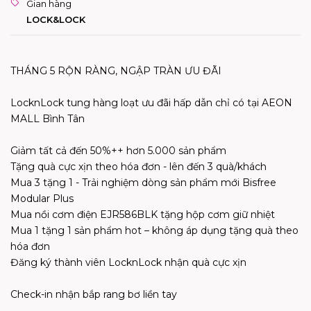
Gian hàng
LOCK&LOCK
THÁNG 5 RỘN RÀNG, NGẬP TRÀN ƯU ĐÃI​
LocknLock tung hàng loạt ưu đãi hấp dẫn chỉ có tại AEON
MALL Bình Tân
Giảm tất cả đến 50%++ hơn 5.000 sản phẩm​
Tặng quà cực xịn theo hóa đơn - lên đến 3 quà/khách​
Mua 3 tặng 1 - Trải nghiệm dòng sản phẩm mới Bisfree
Modular Plus​
Mua nồi cơm điện EJR586BLK tặng hộp cơm giữ nhiệt​
Mua 1 tặng 1 sản phẩm hot – không áp dụng tặng quà theo
hóa đơn​
Đăng ký thành viên LocknLock nhận quà cực xịn​
Check-in nhận bắp rang bơ liền tay​