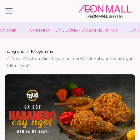
cken.
SINH NHẬT TƯNG BỪNG - ƯU ĐÃI HẾT MÌNH
GIÁ TRỊ 
Trang chủ
Khuyến mại
Texas Chicken: Giới thiệu món mới Gà sốt Habanero cay ngọt -
Măm là mê