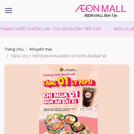
HÁNG VƯỢT CHÔNG GAI - CÓ UDON DAY TIẾP SỨC
KIDS CLUB -
Trang chủ
Khuyến mại
TẶNG 01 LY PEPSI KHI MUA KÈM 01 MÓN ĂN BẤT KÌ