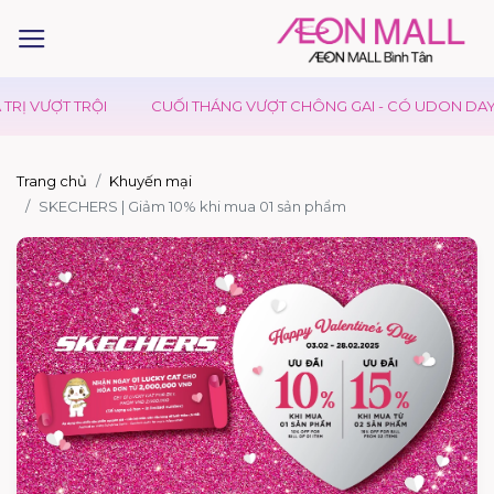
RỊ VƯỢT TRỘI
CUỐI THÁNG VƯỢT CHÔNG GAI - CÓ UDON DAY T
Trang chủ
Khuyến mại
SKECHERS | Giảm 10% khi mua 01 sản phẩm