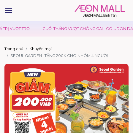
TRỊ VƯỢT TRỘI
CUỐI THÁNG VƯỢT CHÔNG GAI - CÓ UDON DAY 
Trang chủ
Khuyến mại
SEOUL GARDEN | TẶNG 200K CHO NHÓM 4 NGƯỜI