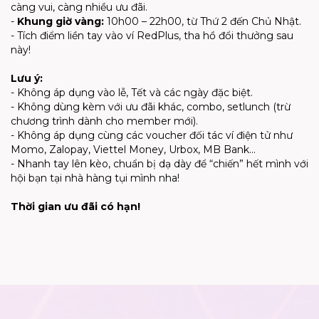
càng vui, càng nhiều ưu đãi.
-
Khung giờ vàng:
10h00 – 22h00, từ Thứ 2 đến Chủ Nhật.
- Tích điểm liền tay vào ví RedPlus, tha hồ đổi thưởng sau
này!
Lưu ý:
- Không áp dụng vào lễ, Tết và các ngày đặc biệt.
- Không dùng kèm với ưu đãi khác, combo, setlunch (trừ
chương trình dành cho member mới).
- Không áp dụng cùng các voucher đối tác ví điện tử như
Momo, Zalopay, Viettel Money, Urbox, MB Bank…
- Nhanh tay lên kèo, chuẩn bị dạ dày để “chiến” hết mình với
hội bạn tại nhà hàng tụi mình nha!
Thời gian ưu đãi có hạn!