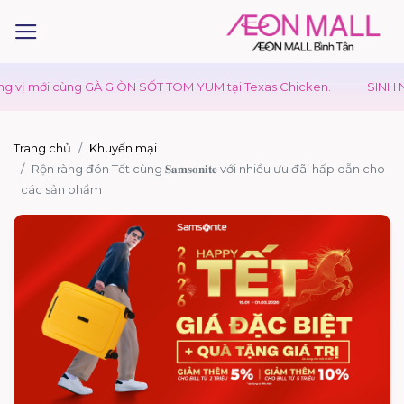
ị mới cùng GÀ GIÒN SỐT TOM YUM tại Texas Chicken.
SINH NH
Trang chủ
Khuyến mại
Rộn ràng đón Tết cùng 𝐒𝐚𝐦𝐬𝐨𝐧𝐢𝐭𝐞 với nhiều ưu đãi hấp dẫn cho
các sản phẩm