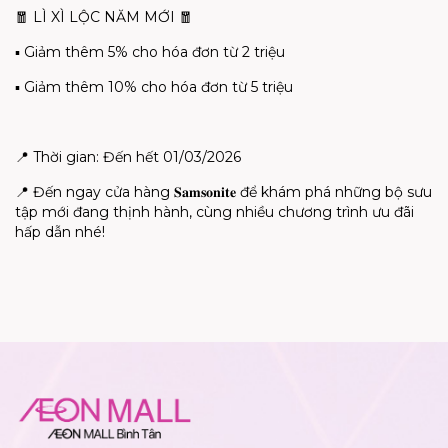
🧧
LÌ XÌ L
Ộ
C NĂM M
Ớ
I
🧧
▪
Gi
ả
m thêm 5% cho hóa đơn t
ừ
2 tri
ệ
u
▪
Gi
ả
m thêm 10% cho hóa đơn t
ừ
5 tri
ệ
u
📍
Th
ờ
i gian: Đ
ế
n h
ế
t 01/03/2026
📍
Đ
ế
n ngay c
ử
a hàng
𝐒𝐚𝐦𝐬𝐨𝐧𝐢𝐭𝐞
đ
ể
khám phá nh
ữ
ng b
ộ
sưu
t
ậ
p m
ớ
i đang th
ị
nh hành, cùng nhi
ề
u chương trình ưu đãi
h
ấ
p d
ẫ
n nhé!