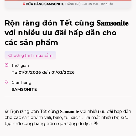
Rộn ràng đón Tết cùng 𝐒𝐚𝐦𝐬𝐨𝐧𝐢𝐭𝐞
với nhiều ưu đãi hấp dẫn cho
các sản phẩm
Chương trình mua sắm
Thời gian
Từ 01/01/2026 đến 01/03/2026
Gian hàng
SAMSONITE
🌸
R
ộ
n ràng đón T
ế
t cùng
𝐒𝐚𝐦𝐬𝐨𝐧𝐢𝐭𝐞
v
ớ
i nhi
ề
u ưu đãi h
ấ
p d
ẫ
n
cho các s
ả
n ph
ẩ
m vali, balo, túi xách... Ra m
ắ
t nhi
ề
u b
ộ
sưu
t
ậ
p m
ớ
i cùng hàng trăm quà t
ặ
ng du l
ị
ch
🎁