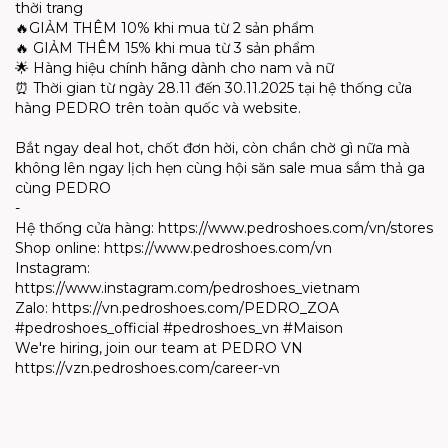
thời trang
🔥GIẢM THÊM 10% khi mua từ 2 sản phẩm
🔥 GIẢM THÊM 15% khi mua từ 3 sản phẩm
🌟 Hàng hiệu chính hãng dành cho nam và nữ
⏰ Thời gian từ ngày 28.11 đến 30.11.2025 tại hệ thống cửa
hàng PEDRO trên toàn quốc và website.
Bắt ngay deal hot, chốt đơn hời, còn chần chờ gì nữa mà
không lên ngay lịch hẹn cùng hội săn sale mua sắm thả ga
cùng PEDRO
-
Hệ thống cửa hàng: https://www.pedroshoes.com/vn/stores
Shop online: https://www.pedroshoes.com/vn
Instagram:
https://www.instagram.com/pedroshoes_vietnam
Zalo: https://vn.pedroshoes.com/PEDRO_ZOA
#pedroshoes_official #pedroshoes_vn #Maison
We're hiring, join our team at PEDRO VN
https://vzn.pedroshoes.com/career-vn