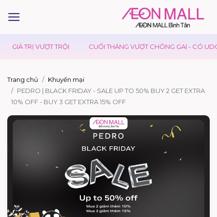
GIÁ TRỊ VƯỢT TRỘI
CUỐI THÁNG VƯỢT CHÔNG GAI - CÓ UDON 
Trang chủ
Khuyến mại
PEDRO | BLACK FRIDAY - SALE UP TO 50% BUY 2 GET EXTRA
10% OFF - BUY 3 GET EXTRA 15% OFF