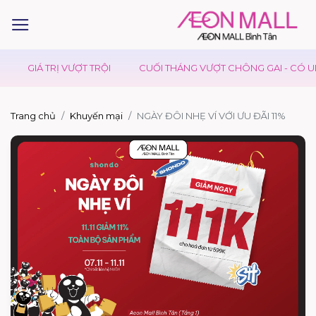
GIÁ TRỊ VƯỢT TRỘI
CUỐI THÁNG VƯỢT CHÔNG GAI - CÓ UDO
Trang chủ
Khuyến mại
NGÀY ĐÔI NHẸ VÍ VỚI ƯU ĐÃI 11%