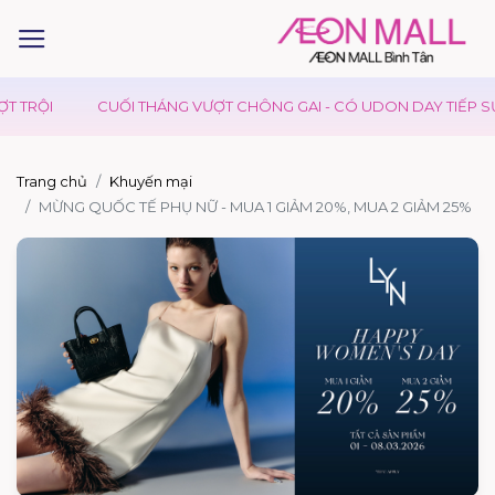
 TRỘI
CUỐI THÁNG VƯỢT CHÔNG GAI - CÓ UDON DAY TIẾP SỨC
Trang chủ
Khuyến mại
MỪNG QUỐC TẾ PHỤ NỮ - MUA 1 GIẢM 20%, MUA 2 GIẢM 25%