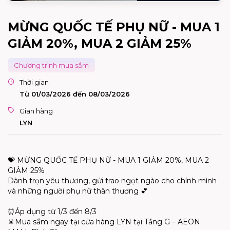
MỪNG QUỐC TẾ PHỤ NỮ - MUA 1
GIẢM 20%, MUA 2 GIẢM 25%
Chương trình mua sắm
Thời gian
Từ 01/03/2026 đến 08/03/2026
Gian hàng
LYN
💝
MỪNG QUỐC TẾ PHỤ NỮ - MUA 1 GIẢM 20%, MUA 2
GIẢM 25%
D
ành
trọn
yêu
thương
,
gửi
trao
ngọt
ngào
cho
chính
mình
và
những
người
phụ
nữ
thân
thương
💕
⏰
Áp
dụng
từ
1/3
đến
8/3
🎇
M
ua
sắm
ngay
tại
cửa
hàng
LYN
tại
Tầng
G – AEON