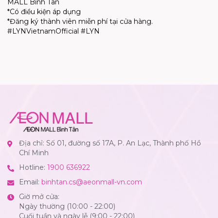
MALL Bình Tân
*Có
điều
kiện
áp
dụng
*Đăng
ky
thành
viên
miễn
phí
tại
cửa
hàng
.
#LY
NVietnamOfficial
#LYN
Địa chỉ: Số 01, đường số 17A, P. An Lạc, Thành phố Hồ
Chí Minh
Hotline:
1900 636922
Email:
binhtan.cs@aeonmall-vn.com
Giờ mở cửa:
Ngày thường (10:00 - 22:00)
Cuối tuần và ngày lễ (9:00 - 22:00)