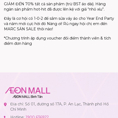
GIẢM ĐẾN 70% tất cả sản phẩm (trừ BST áo dài). Hàng
ngàn sản phẩm hot-hit đã được lên kệ với giá “nhỏ xíu”.
Đây là cơ hội có 1-0-2 để sắm sửa váy áo cho Year End Party
và năm mới cực hời đó Nàng ơi! Rủ ngay hội chị em đến
MARC SĂN SALE thôi nào!
*Chương trình áp dụng voucher đổi điểm thành viên & tích
điểm đơn hàng
Địa chỉ: Số 01, đường số 17A, P. An Lạc, Thành phố Hồ
Chí Minh
Hotline:
1900 636922