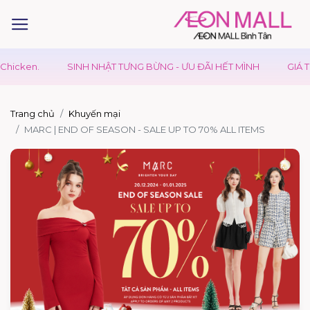
icken.
SINH NHẬT TƯNG BỪNG - ƯU ĐÃI HẾT MÌNH
GIÁ TRỊ
Trang chủ
Khuyến mại
MARC | END OF SEASON - SALE UP TO 70% ALL ITEMS