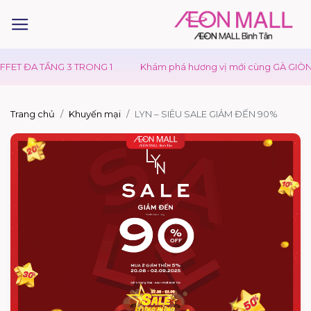
ET ĐA TẦNG 3 TRONG 1
Khám phá hương vị mới cùng GÀ GIÒN S
Trang chủ
Khuyến mại
LYN – SIÊU SALE GIẢM ĐẾN 90%