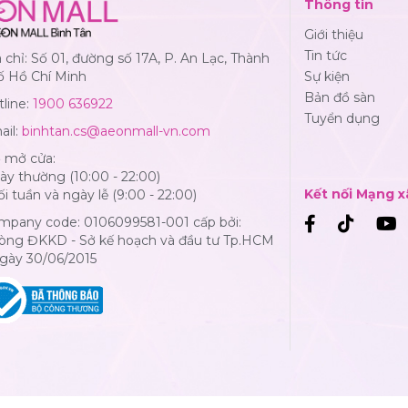
Thông tin
Giới thiệu
Tin tức
 chỉ: Số 01, đường số 17A, P. An Lạc, Thành
ố Hồ Chí Minh
Sự kiện
Bản đồ sàn
line:
1900 636922
Tuyển dụng
ail:
binhtan.cs@aeonmall-vn.com
ờ mở cửa:
y thường (10:00 - 22:00)
Kết nối Mạng x
i tuần và ngày lễ (9:00 - 22:00)
mpany code: 0106099581-001 cấp bởi:
òng ĐKKD - Sở kế hoạch và đầu tư Tp.HCM
Ngày 30/06/2015