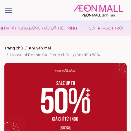
H NHẬT TƯNG BỪNG - ƯU ĐÃI HẾT MÌNH
GIÁ TRỊ VƯỢT TRỘI
Trang chủ
Khuyến mại
House of Rechic SALE cực chất – giảm đến 50%++