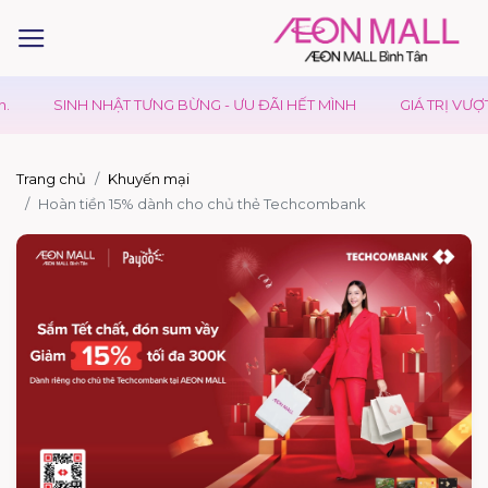
SINH NHẬT TƯNG BỪNG - ƯU ĐÃI HẾT MÌNH
GIÁ TRỊ VƯỢT T
Trang chủ
Khuyến mại
Hoàn tiền 15% dành cho chủ thẻ Techcombank