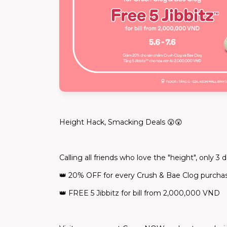
Height Hack, Smacking Deals
😮😲
Calling all friends who love the "height", only
👑
20% OFF for every Crush & Bae Clog purch
👑
FREE 5
Jibbitz
for bill from 2,000,000 VND