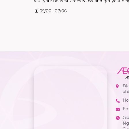
Visit your nearest Crocs NOW and get your heigh
🗓
05/06 - 07/06
Địa
ph
Hot
Em
Gi
Ngà
Cuố