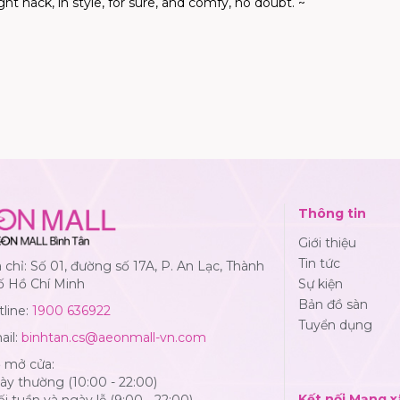
t hack, in style, for sure, and
comfy
, no doubt. ~
Thông tin
Giới thiệu
Tin tức
 chỉ: Số 01, đường số 17A, P. An Lạc, Thành
ố Hồ Chí Minh
Sự kiện
Bản đồ sàn
line:
1900 636922
Tuyển dụng
ail:
binhtan.cs@aeonmall-vn.com
ờ mở cửa:
y thường (10:00 - 22:00)
Kết nối Mạng x
i tuần và ngày lễ (9:00 - 22:00)