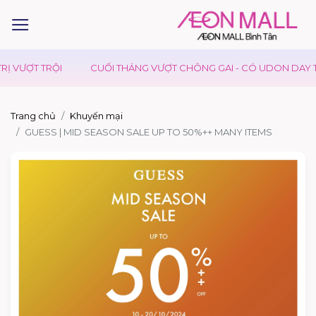
Ị VƯỢT TRỘI
CUỐI THÁNG VƯỢT CHÔNG GAI - CÓ UDON DAY TI
Trang chủ
Khuyến mại
GUESS | MID SEASON SALE UP TO 50%++ MANY ITEMS