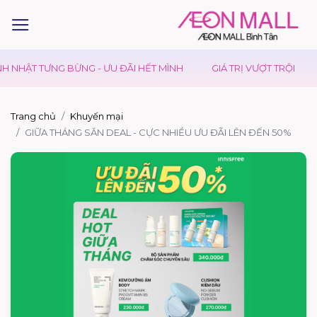
 NHẬT TƯNG BỪNG - ƯU ĐÃI HẾT MÌNH
GIÁ TRỊ VƯỢT TRỘI
K
Trang chủ
Khuyến mại
GIỮA THÁNG SĂN DEAL - CỰC NHIỀU ƯU ĐÃI LÊN ĐẾN 50%