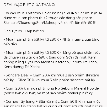
DEAL ĐẶC BIỆT GIỮA THÁNG:
Chỉ cần mua 1 Vitamin C Serum hoặc PDRN Serum, bạn sẽ
được mua sản phẩm thứ 2 thuộc các dòng sản phẩm
Skincare/Cleansing/Sun/Makeup với ưu đãi lên đến 50%!
Deal rực rỡ – Đẹp hết cỡ!
- Mua 1 sản phẩm bất kỳ từ 280K – Nhận ngay 2 quà tặng
hấp dẫn.
- Mua 1 sản phẩm bất kỳ từ 600K – Tặng bộ quà chăm sóc
da chuyên sâu trị giá 590K (bao gồm Sữa rửa mặt, Kem
chống nắng Hyaluron Moist Sunscreen, Serum Trà Xanh,
Kem dưỡng Trà Xanh).
- Skincare Deal: – Giảm 20% khi mua 2 sản phẩm skincare
bất kỳ – Giảm 30% khi mua 3 sản phẩm skincare bất kỳ
- Giảm 20% khi mua phấn phủ No Sebum Mineral Powder
(phiên bản giới hạn) và một sản phẩm makeup bất kỳ
- Combo Tẩy trang + Sữa rửa mặt: Giảm 50% khi mua một
sản phẩm tẩy trang bất kỳ cùng với một sữa rửa mặt bất kỳ