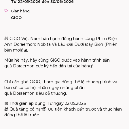
Từ 22/05/2026 đến 30/06/2026
Gian hàng
GIGO
🎁
GiGO
Việt Nam hân hạnh đồng hành cùng
Phim Điện
Ảnh
Doraemon
:
Nobita
Và Lâu Đài Dưới Đáy Biển
(Phiên
bản mới)!
🌊
Mùa hè này, hãy cùng
GiGO
bước vào hành trình săn
quà
Doraemon
cực kỳ hấp dẫn tại cửa hàng!
Chỉ cần ghé
GiGO
, tham gia đúng thể lệ chương trình và
bạn sẽ có cơ hội nhận ngay những phần
quà
Doraemon
siêu dễ thương.
📅
Thời gian áp dụng: Từ ngày 22.05.2026
🎁
Quà tặng có hạn!!1 Ưu tiên khách đến trước và thực hiện
đúng thể lệ trước