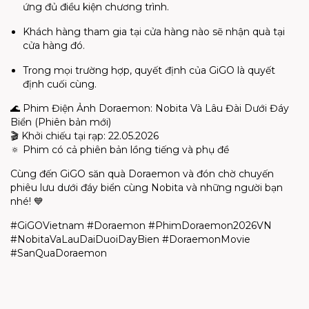
ứng đủ điều kiện chương trình.
Khách hàng tham gia tại cửa hàng nào sẽ nhận quà tại
cửa hàng đó.
Trong mọi trường hợp, quyết định của
GiGO
là quyết
định cuối cùng.
🌊
Phim Điện Ảnh
Doraemon
:
Nobita
Và Lâu Đài Dưới Đáy
Biển
(Phiên bản mới)
🎬
Khởi chiếu tại rạp: 22.05.2026
🔅
Phim có cả phiên bản lồng tiếng và phụ đề
Cùng đến
GiGO
săn quà
Doraemon
và đón chờ chuyến
phiêu lưu dưới đáy biển cùng
Nobita
và những người bạn
nhé!
💙
#
GiGOVietnam
#Doraemon #PhimDoraemon2026VN
#NobitaVaLauDaiDuoiDayBien #DoraemonMovie
#SanQuaDoraemon