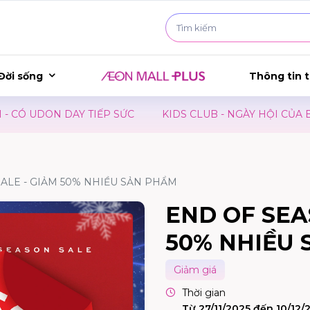
Đời sống
Thông tin t
 UDON DAY TIẾP SỨC
KIDS CLUB - NGÀY HỘI CỦA BÉ
ALE - GIẢM 50% NHIỀU SẢN PHẨM
END OF SEA
50% NHIỀU
Giảm giá
Thời gian
Từ 27/11/2025 đến 10/12/