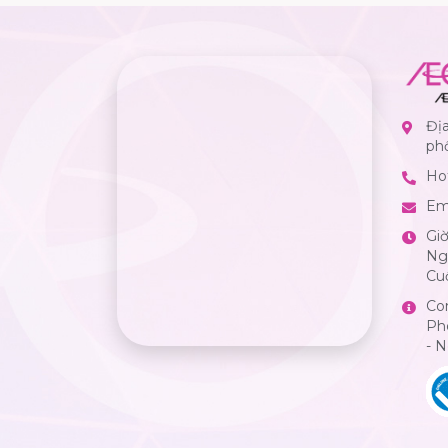
Địa
ph
Hot
Em
Gi
Ngà
Cuố
Co
Ph
- 