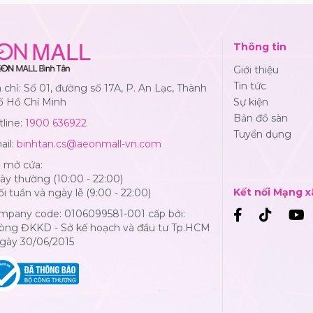
Thông tin
Giới thiệu
Tin tức
 chỉ: Số 01, đường số 17A, P. An Lạc, Thành
ố Hồ Chí Minh
Sự kiện
Bản đồ sàn
line:
1900 636922
Tuyển dụng
ail:
binhtan.cs@aeonmall-vn.com
ờ mở cửa:
y thường (10:00 - 22:00)
Kết nối Mạng x
i tuần và ngày lễ (9:00 - 22:00)
mpany code: 0106099581-001 cấp bởi:
òng ĐKKD - Sở kế hoạch và đầu tư Tp.HCM
Ngày 30/06/2015