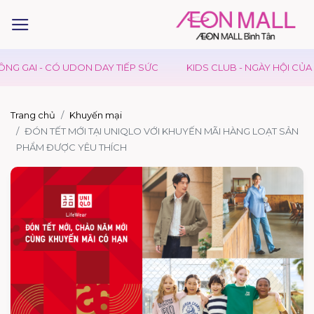
AI - CÓ UDON DAY TIẾP SỨC
KIDS CLUB - NGÀY HỘI CỦA BÉ
Trang chủ
Khuyến mại
ĐÓN TẾT MỚI TẠI UNIQLO VỚI KHUYẾN MÃI HÀNG LOẠT SẢN
PHẨM ĐƯỢC YÊU THÍCH