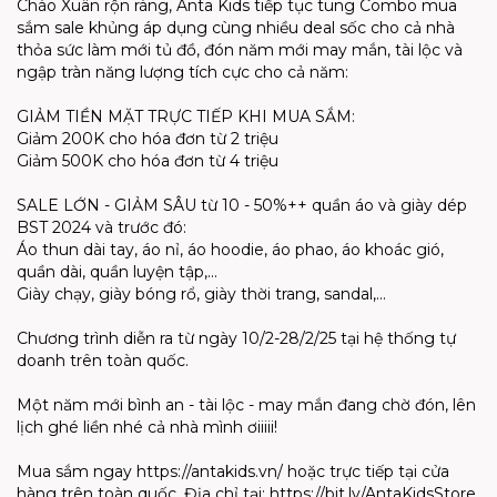
Chào Xuân rộn ràng, Anta Kids tiếp tục tung Combo mua
sắm sale khủng áp dụng cùng nhiều deal sốc cho cả nhà
thỏa sức làm mới tủ đồ, đón năm mới may mắn, tài lộc và
ngập tràn năng lượng tích cực cho cả năm:
GIẢM TIỀN MẶT TRỰC TIẾP KHI MUA SẮM:
Giảm 200K cho hóa đơn từ 2 triệu
Giảm 500K cho hóa đơn từ 4 triệu
SALE LỚN - GIẢM SÂU từ 10 - 50%++ quần áo và giày dép
BST 2024 và trước đó:
Áo thun dài tay, áo nỉ, áo hoodie, áo phao, áo khoác gió,
quần dài, quần luyện tập,...
Giày chạy, giày bóng rổ, giày thời trang, sandal,...
Chương trình diễn ra từ ngày 10/2-28/2/25 tại hệ thống tự
doanh trên toàn quốc.
Một năm mới bình an - tài lộc - may mắn đang chờ đón, lên
lịch ghé liền nhé cả nhà mình ơiiiii!
Mua sắm ngay https://antakids.vn/ hoặc trực tiếp tại cửa
hàng trên toàn quốc. Địa chỉ tại: https://bit.ly/AntaKidsStore