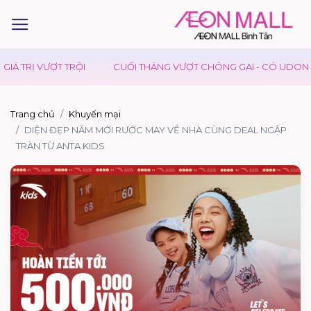
IÁ TRỊ VƯỢT TRỘI
CUỐI THÁNG VƯỢT CHÔNG GAI - CÓ UDON DA
Trang chủ
Khuyến mại
DIỆN ĐẸP NĂM MỚI RƯỚC MAY VỀ NHÀ CÙNG DEAL NGẬP
TRÀN TỪ ANTA KIDS