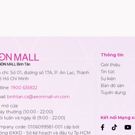
Thông tin
Giới thiệu
Tin tức
 chỉ: Số 01, đường số 17A, P. An Lạc, Thành
ố Hồ Chí Minh
Sự kiện
Bản đồ sàn
line:
1900 636922
Tuyển dụng
ail:
binhtan.cs@aeonmall-vn.com
ờ mở cửa:
y thường (10:00 - 22:00)
Kết nối Mạng x
i tuần và ngày lễ (9:00 - 22:00)
mpany code: 0106099581-001 cấp bởi:
òng ĐKKD - Sở kế hoạch và đầu tư Tp.HCM