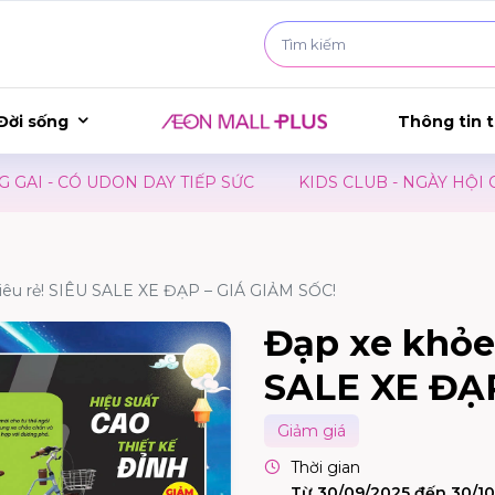
Đời sống
Thông tin t
- CÓ UDON DAY TIẾP SỨC
KIDS CLUB - NGÀY HỘI CỦA B
siêu rẻ! SIÊU SALE XE ĐẠP – GIÁ GIẢM SỐC!
Đạp xe khỏe 
SALE XE ĐẠP
Giảm giá
Thời gian
Từ 30/09/2025 đến 30/1