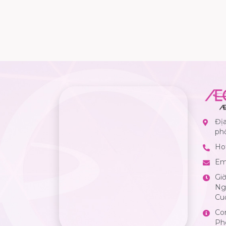
Địa
ph
Hot
Em
Gi
Ngà
Cuố
Co
Ph