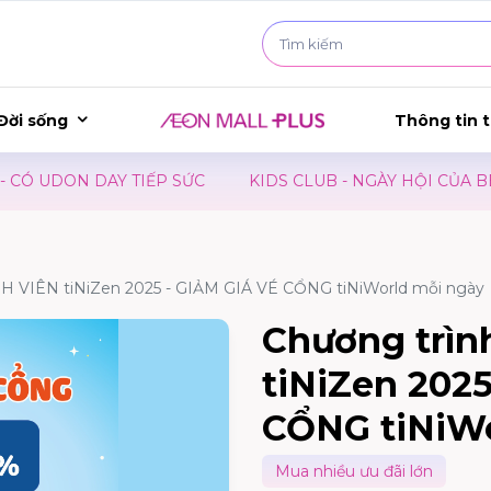
Đời sống
Thông tin t
N DAY TIẾP SỨC
KIDS CLUB - NGÀY HỘI CỦA BÉ
SH
H VIÊN tiNiZen 2025 - GIẢM GIÁ VÉ CỔNG tiNiWorld mỗi ngày
Chương trì
tiNiZen 2025 
CỔNG tiNiWo
Mua nhiều ưu đãi lớn