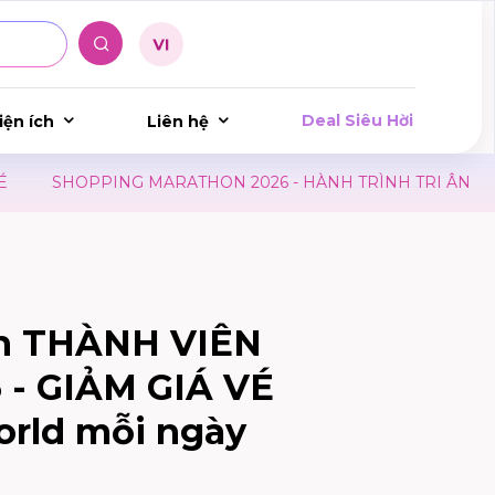
Deal Siêu Hời
iện ích
Liên hệ
OPPING MARATHON 2026 - HÀNH TRÌNH TRI ÂN
LỊCH H
nh THÀNH VIÊN
- GIẢM GIÁ VÉ
rld mỗi ngày