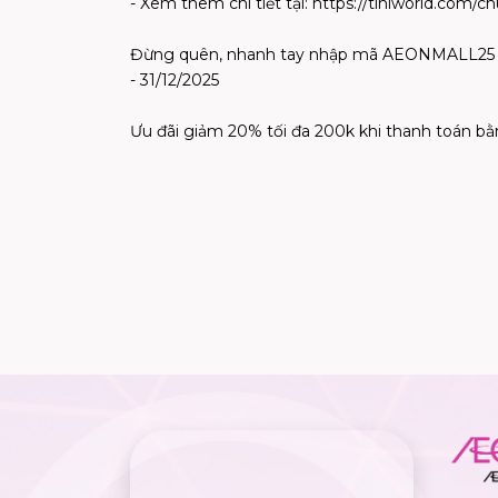
- Xem thêm chi tiết tại: https://tiniworld.com/
Đừng quên, nhanh tay nhập mã AEONMALL25 để đ
- 31/12/2025
Ưu đãi giảm 20% tối đa 200k khi thanh toán bằ