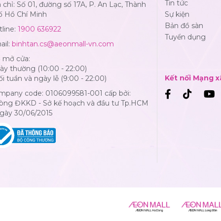
Tin tức
 chỉ: Số 01, đường số 17A, P. An Lạc, Thành
ố Hồ Chí Minh
Sự kiện
Bản đồ sàn
line:
1900 636922
Tuyển dụng
ail:
binhtan.cs@aeonmall-vn.com
ờ mở cửa:
y thường (10:00 - 22:00)
Kết nối Mạng x
i tuần và ngày lễ (9:00 - 22:00)
mpany code: 0106099581-001 cấp bởi:
òng ĐKKD - Sở kế hoạch và đầu tư Tp.HCM
Ngày 30/06/2015