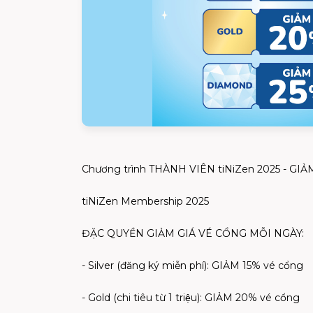
Chương trình THÀNH VIÊN tiNiZen 2025 - GIẢM
tiNiZen Membership 2025
ĐẶC QUYỀN GIẢM GIÁ VÉ CỔNG MỖI NGÀY:
- Silver (đăng ký miễn phí): GIẢM 15% vé cổng
- Gold (chi tiêu từ 1 triệu): GIẢM 20% vé cổng