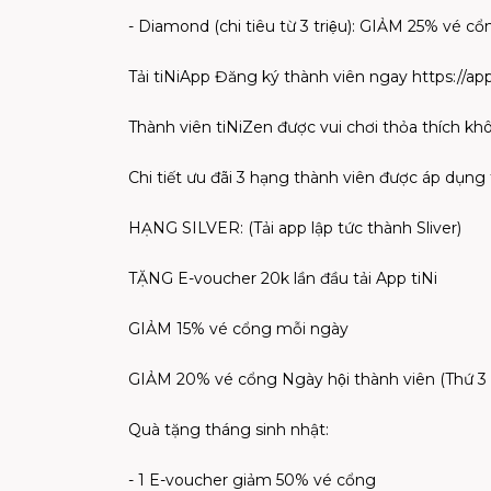
- Diamond (chi tiêu từ 3 triệu): GIẢM 25% vé cổ
Tải tiNiApp Đăng ký thành viên ngay https://ap
Thành viên tiNiZen được vui chơi thỏa thích khôn
Chi tiết ưu đãi 3 hạng thành viên được áp dụng
HẠNG SILVER: (Tải app lập tức thành Sliver)
TẶNG E-voucher 20k lần đầu tải App tiNi
GIẢM 15% vé cổng mỗi ngày
GIẢM 20% vé cổng Ngày hội thành viên (Thứ 3 
Quà tặng tháng sinh nhật:
- 1 E-voucher giảm 50% vé cổng