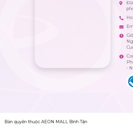
Địa
ph
Hot
Em
Gi
Ngà
Cuố
Co
Ph
- 
Bản quyền thuộc AEON MALL Bình Tân