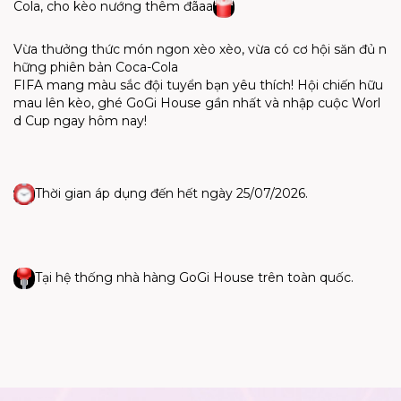
Cola,
cho
kèo
nướng
thêm
đãaa
Vừa
thưởng
thức
món
ngon
xèo
xèo
,
vừa
có
cơ
hội
săn
đủ
n
hững
phiên
bản
Coca-Cola
FIFA
mang
màu
sắc
đội
tuyển
bạn
yêu
thích
!
Hội
chiến
hữu
mau
lên
kèo
,
ghé
GoGi
House
gần
nhất
và
nhập
cuộc
Worl
d Cup
ngay
hôm
nay!
Thời
gian
áp
dụng
đến
hết
ngày
25/07/2026.
Tại
hệ
thống
nhà
hàng
GoGi
House
trên
toàn
quốc
.