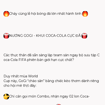
Cháy
cùng
lễ
hội
bóng
đá
lớn
nhất
hành
tinh
NƯỚNG GOGI - KHUI COCA-COLA CỰC ĐÃ
Các
thực
thần
đã
sẵn
sàng
lập
team
săn
ngay
bộ
sưu
tập
C
oca-Cola FIFA
phiên
bản
giới
hạn
cực
chất
?
Duy
nhất
mùa
World
Cup
này
,
GoGi
“
chào
sân
”
bằng
chiếc
kèo
thơm
dành
riêng
cho
hội
mê
thịt
đây
:
Chỉ
cần
gọi
món
Combo,
nhận
ngay
02
lon
Coca-