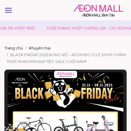
IÁ TRỊ VƯỢT TRỘI
CUỐI THÁNG VƯỢT CHÔNG GAI - CÓ UDON DA
Trang chủ
Khuyến mại
BLACK FRIDAY 2025 BÙNG NỔ – AEON BICYCLE SHOP CHÍNH
THỨC KHAI MÀN ĐẠI TIỆC SALE CUỐI NĂM!