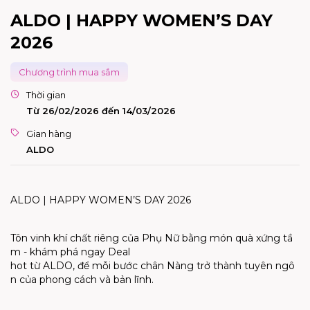
ALDO | HAPPY WOMEN’S DAY
2026
Chương trình mua sắm
Thời gian
Từ 26/02/2026 đến 14/03/2026
Gian hàng
ALDO
ALDO | HAPPY WOMEN’S DAY 2026
Tôn
vinh
khí
ch
ấ
t
riêng
c
ủ
a
Ph
ụ
N
ữ
b
ằ
ng
món
quà
x
ứ
ng
t
ầ
m
-
khám
phá
ngay
Deal
hot
t
ừ
ALDO,
đ
ể
m
ỗ
i
bư
ớ
c
chân
Nàng
tr
ở
thành
tuyên
ngô
n
c
ủ
a
phong
cách
và
b
ả
n
lĩnh
.