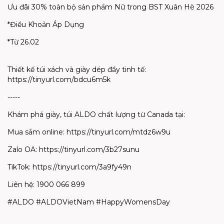
Ưu
đãi
30%
toàn
b
ộ
s
ả
n
ph
ẩ
m
N
ữ
trong
BST Xuân
Hè
2026
*
Đi
ề
u
Kho
ả
n
Áp
D
ụ
ng
*
T
ừ
26.02
Thi
ế
t
k
ế
túi
xách
và
giày
dép
đ
ầ
y
tinh
t
ế
:
https://tinyurl.com/bdcu6m5k
-----
Khám
phá
giày
,
túi
ALDO
ch
ấ
t
lư
ợ
ng
t
ừ
Canada
t
ạ
i
:
Mua
sắm
online: https://tinyurl.com/mtdz6w9u
Zalo
OA: https://tinyurl.com/3b27sunu
TikTok: https://tinyurl.com/3a9fy49n
Liên
h
ệ
: 1900 066 899
#ALDO #ALDOVietNam #HappyWomensDay