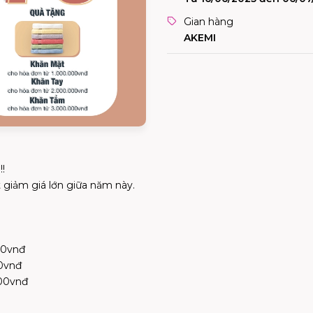
Gian hàng
AKEMI
!
giảm giá lớn giữa năm này.
00vnđ
00vnđ
000vnđ