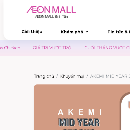
Giới thiệu
Khám phá
Tin tức & 
cken.
GIÁ TRỊ VƯỢT TRỘI
CUỐI THÁNG VƯỢT CHÔNG 
Trang chủ
Khuyến mại
AKEMI MID YEAR 