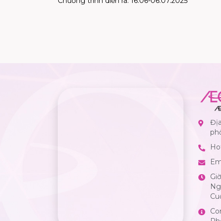
Chương trình diển ra: 16.06-06.07.2025
Địa
ph
Hot
Em
Gi
Ngà
Cuố
Co
Ph