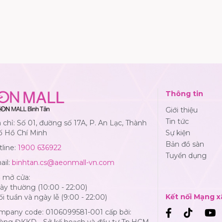
Thông tin
Giới thiệu
Tin tức
 chỉ: Số 01, đường số 17A, P. An Lạc, Thành
ố Hồ Chí Minh
Sự kiện
Bản đồ sàn
line:
1900 636922
Tuyển dụng
ail:
binhtan.cs@aeonmall-vn.com
ờ mở cửa:
y thường (10:00 - 22:00)
Kết nối Mạng x
i tuần và ngày lễ (9:00 - 22:00)
mpany code: 0106099581-001 cấp bởi:
òng ĐKKD - Sở kế hoạch và đầu tư Tp.HCM