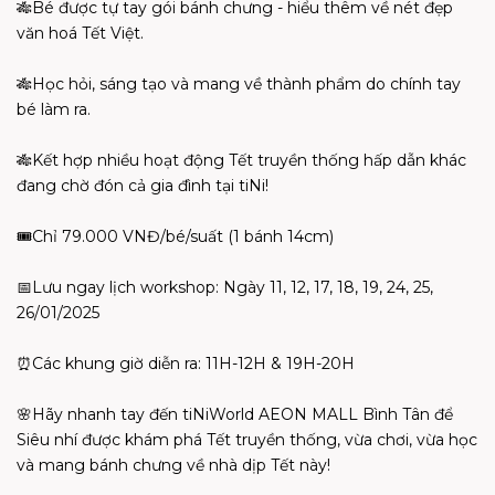
🎋Bé được tự tay gói bánh chưng - hiểu thêm về nét đẹp
văn hoá Tết Việt.
🎋Học hỏi, sáng tạo và mang về thành phẩm do chính tay
bé làm ra.
🎋Kết hợp nhiều hoạt động Tết truyền thống hấp dẫn khác
đang chờ đón cả gia đình tại tiNi!
🎟Chỉ 79.000 VNĐ/bé/suất (1 bánh 14cm)
📅Lưu ngay lịch workshop: Ngày 11, 12, 17, 18, 19, 24, 25,
26/01/2025
⏰Các khung giờ diễn ra: 11H-12H & 19H-20H
🌸Hãy nhanh tay đến tiNiWorld AEON MALL Bình Tân để
Siêu nhí được khám phá Tết truyền thống, vừa chơi, vừa học
và mang bánh chưng về nhà dịp Tết này!