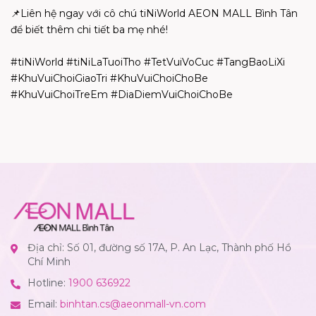
📌Liên hệ ngay với cô chú tiNiWorld AEON MALL Bình Tân
để biết thêm chi tiết ba mẹ nhé!
#tiNiWorld #tiNiLaTuoiTho #TetVuiVoCuc #TangBaoLiXi
#KhuVuiChoiGiaoTri #KhuVuiChoiChoBe
#KhuVuiChoiTreEm #DiaDiemVuiChoiChoBe
Địa chỉ: Số 01, đường số 17A, P. An Lạc, Thành phố Hồ
Chí Minh
Hotline:
1900 636922
Email:
binhtan.cs@aeonmall-vn.com