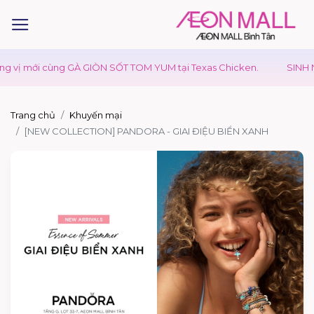
vị mới cùng GÀ GIÒN SỐT TOM YUM tại Texas Chicken.
SINH NH
Trang chủ
Khuyến mại
[NEW COLLECTION] PANDORA - GIAI ĐIỆU BIỂN XANH