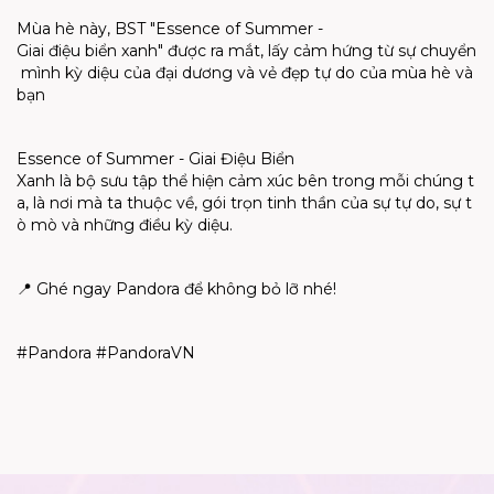
Mùa
hè
này
, BST "Essence of Summer -
Giai
điệu
biển
xanh
"
được
ra
mắt
,
lấy
cảm
hứng
từ
sự
chuyển
mình
kỳ
diệu
của
đại
dương
và
vẻ
đẹp
tự
do
của
mùa
hè
và
bạn
Essence of Summer - Giai
Điệu
Biển
Xanh
là
bộ
sưu
tập
thể
hiện
cảm
xúc
bên
trong
mỗi
chúng
t
a,
là
nơi
mà
ta
thuộc
về
,
gói
trọn
tinh
thần
của
sự
tự
do,
sự
t
ò
mò
và
những
điều
kỳ
diệu
.
📍
Ghé
ngay
Pandora
để
không
bỏ
lỡ
nhé
!
#Pandora #PandoraVN