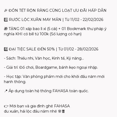
🎉
ĐÓN TẾT RỘN RÀNG CÙNG LOẠT ƯU ĐÃI HẤP DẪN
1️
RƯỚC LỘC XUÂN MAY MẮN | Từ 11/02 - 22/02/2026
🎁
TẶNG 01 xấp bao lì xì (5 cái) + 01 Bookmark thư pháp ý
nghĩa KHI có bill từ 100k (Số lượng có hạn)
2️
ĐẠI TIỆC SALE ĐẾN 50% | Từ 01/02 - 28/02/2026
- Sách: Thiếu nhi, Văn học, Kinh tế, Kỹ năng...
- Giải trí: Đồ chơi, Boardgame, bánh kẹo ngoại nhập.
- Học tập: Văn phòng phẩm mới cho khởi đầu năm mới
hanh thông.
📍
Áp dụng toàn hệ thống FAHASA toàn quốc.
👉
Mời
bạn
và
gia
đình
ghé
FAHASA
du
xuân
,
hái
lộc
đầu
năm
nhé
🌸🧧