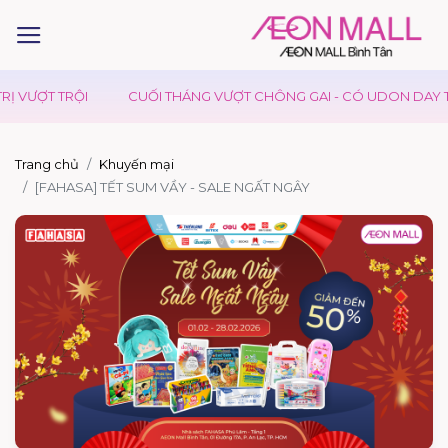
Ị VƯỢT TRỘI
CUỐI THÁNG VƯỢT CHÔNG GAI - CÓ UDON DAY TI
Trang chủ
Khuyến mại
[FAHASA] TẾT SUM VẦY - SALE NGẤT NGÂY