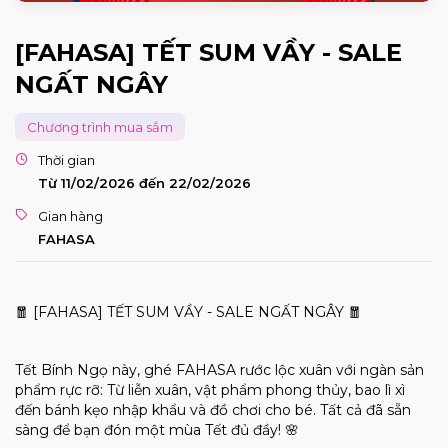
[FAHASA] TẾT SUM VẦY - SALE
NGẤT NGÂY
Chương trình mua sắm
Thời gian
Từ 11/02/2026 đến 22/02/2026
Gian hàng
FAHASA
🧧
[FAHASA] TẾT SUM VẦY - SALE NGẤT NGÂY
🧧
Tết Bính Ngọ này, ghé FAHASA rước lộc xuân với ngàn sản
phẩm rực rỡ: Từ liễn xuân, vật phẩm phong thủy, bao lì xì
đến bánh kẹo nhập khẩu và đồ chơi cho bé. Tất cả đã sẵn
sàng để bạn đón một mùa Tết đủ đầy!
🌸