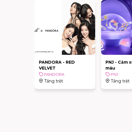
AT AN
PANDORA - RED
PNJ - Cảm 
VELVET
màu
PANDORA
PNJ
Tầng trệt
Tầng trệt