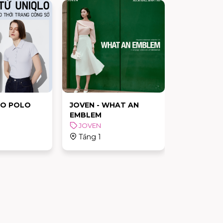
ÁO POLO
JOVEN - WHAT AN
PANDORA 
EMBLEM
VELVET
JOVEN
PANDOR
Tầng 1
Tầng trệt