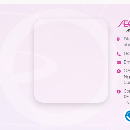
Địa
ph
Hot
Em
Gi
Ngà
Cuố
Co
Ph
- 