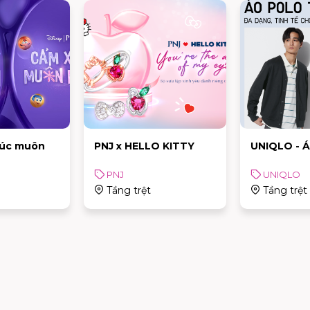
xúc muôn
PNJ x HELLO KITTY
UNIQLO - 
PNJ
UNIQLO
Tầng trệt
Tầng trệt