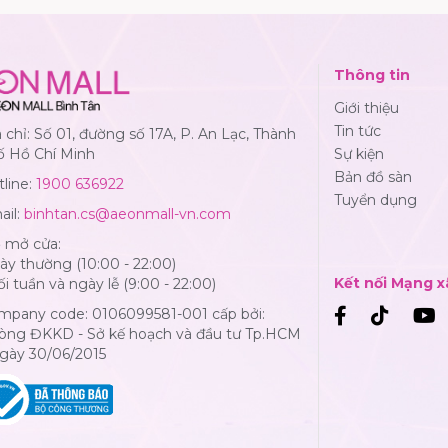
Thông tin
Giới thiệu
Tin tức
 chỉ: Số 01, đường số 17A, P. An Lạc, Thành
ố Hồ Chí Minh
Sự kiện
Bản đồ sàn
line:
1900 636922
Tuyển dụng
ail:
binhtan.cs@aeonmall-vn.com
ờ mở cửa:
y thường (10:00 - 22:00)
Kết nối Mạng x
i tuần và ngày lễ (9:00 - 22:00)
mpany code: 0106099581-001 cấp bởi:
òng ĐKKD - Sở kế hoạch và đầu tư Tp.HCM
Ngày 30/06/2015