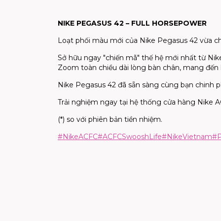
NIKE PEGASUS 42 – FULL HORSEPOWER​
Loạt phối màu mới của Nike Pegasus 42 vừa chí
Sở hữu ngay "chiến mã" thế hệ mới nhất từ Nike
Zoom toàn chiều dài lòng bàn chân, mang đến l
Nike Pegasus 42 đã sẵn sàng cùng bạn chinh p
Trải nghiệm ngay tại hệ thống cửa hàng Nike 
(*) so với phiên bản tiền nhiệm​.
#NikeACFC
#ACFCSwooshLife
#NikeVietnam
#P