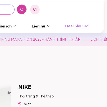
Deal Siêu Hời
iện ích
Liên hệ
RATHON 2026 - HÀNH TRÌNH TRI ÂN
LỊCH HIẾN MÁU 
NIKE
Thời trang & Thể thao
Vị trí