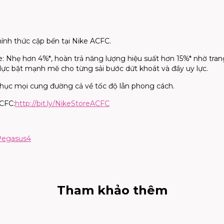
nh thức cập bến tại Nike ACFC.​
: Nhẹ hơn 4%*, hoàn trả năng lượng hiệu suất hơn 15%* nhờ trang
ực bật mạnh mẽ cho từng sải bước dứt khoát và đầy uy lực.
hục mọi cung đường cả về tốc độ lẫn phong cách.
ACFC:
http://bit.ly/NikeStoreACFC
egasus4
Tham khảo thêm