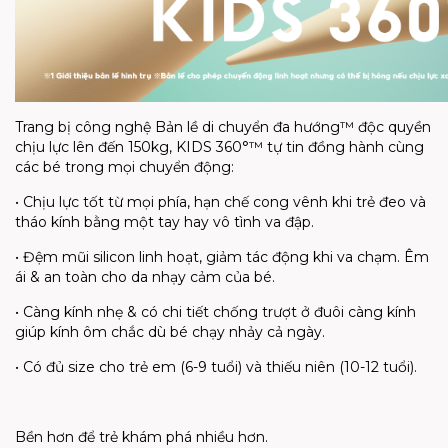
Trang bị công nghệ Bản lề di chuyển đa hướng™ độc quyền
chịu lực lên đến 150kg, KIDS 360°™ tự tin đồng hành cùng
các bé trong mọi chuyển động:
• Chịu lực tốt từ mọi phía, hạn chế cong vênh khi trẻ đeo và
tháo kính bằng một tay hay vô tình va đập.
• Đệm mũi silicon linh hoạt, giảm tác động khi va chạm. Êm
ái & an toàn cho da nhạy cảm của bé.
• Càng kính nhẹ & có chi tiết chống trượt ở đuôi càng kính
giúp kính ôm chắc dù bé chạy nhảy cả ngày.
• Có đủ size cho trẻ em (6-9 tuổi) và thiếu niên (10-12 tuổi).
Bền hơn để trẻ khám phá nhiều hơn.