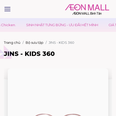
en.
SINH NHẬT TƯNG BỪNG - ƯU ĐÃI HẾT MÌNH
GIÁ TRỊ VƯ
Trang chủ
Bộ sưu tập
JINS - KIDS 360
JINS - KIDS 360