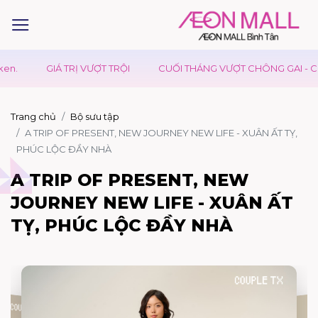
GIÁ TRỊ VƯỢT TRỘI
CUỐI THÁNG VƯỢT CHÔNG GAI - CÓ U
Trang chủ
Bộ sưu tập
A TRIP OF PRESENT, NEW JOURNEY NEW LIFE - XUÂN ẤT TỴ,
PHÚC LỘC ĐẦY NHÀ
A TRIP OF PRESENT, NEW
JOURNEY NEW LIFE - XUÂN ẤT
TỴ, PHÚC LỘC ĐẦY NHÀ