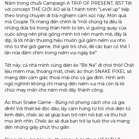
Nằm trong chuỗi Campaign A TRIP OF PRESENT, BST Tết
với concept THẾ GIỚI ẢO sẽ là 1 hành trình “Level up” tiếp
theo trong chuyến đi trải nghiệm cảm xúc này. Món quà
mà Couple TX mang đến chính là “mỗi chúng ta đều là
những đứa trẻ trong thân hình to lớn, vì guồng quay của
cuộc sống nên phải gồng mình trở nên mạnh mẽ, đây là
dịp, là lời nhắn thương hiệu muốn gửi gắm niềm vui nho
nhỏ từ thế giới game, thế giới trò chơi, để các bạn có thể 1
lần nữa đắm chìm trong niềm vui ngày bé"
Tết này, cả nhà mình cùng diện áo “Bé Na” đi chơi thôi! Chất
liệu mềm mại, thoáng mát, chiếc áo thun SNAKE PIXEL sẽ
mang đến cảm giác thoải mái cho cả gia đình. Hình ảnh
ngộ nghĩnh không chỉ mang đến niềm vui mà còn là lời
chúc may mắn cho năm mới đầy thành công.
Áo thun Snake Game - Bùng nổ phong cách cho cả gia
đình! Với thiết kế độc đáo, lấy cảm hứng từ trò chơi điện tử
kinh điển, chiếc áo sẽ giúp bạn trở nên nổi bật và thu hút
mọi ánh nhìn. Chiếc áo sẽ đưa bạn trở lại tuổi thơ và mang
đến những giây phút thư giãn.