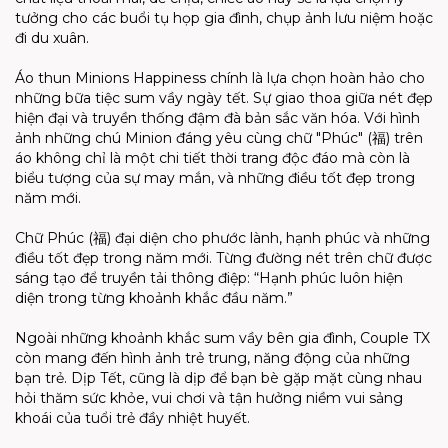
tưởng cho các buổi tụ họp gia đình, chụp ảnh lưu niệm hoặc
đi du xuân.
Áo thun Minions Happiness chính là lựa chọn hoàn hảo cho
những bữa tiệc sum vầy ngày tết. Sự giao thoa giữa nét đẹp
hiện đại và truyền thống đậm đà bản sắc văn hóa. Với hình
ảnh những chú Minion đáng yêu cùng chữ "Phúc" (福) trên
áo không chỉ là một chi tiết thời trang độc đáo mà còn là
biểu tượng của sự may mắn, và những điều tốt đẹp trong
năm mới.
Chữ Phúc (福) đại diện cho phước lành, hạnh phúc và những
điều tốt đẹp trong năm mới. Từng đường nét trên chữ được
sáng tạo để truyền tải thông điệp: “Hạnh phúc luôn hiện
diện trong từng khoảnh khắc đầu năm.”
Ngoài những khoảnh khắc sum vầy bên gia đình, Couple TX
còn mang đến hình ảnh trẻ trung, năng động của những
bạn trẻ. Dịp Tết, cũng là dịp để bạn bè gặp mặt cùng nhau
hỏi thăm sức khỏe, vui chơi và tận hưởng niềm vui sảng
khoái của tuổi trẻ đầy nhiệt huyết.