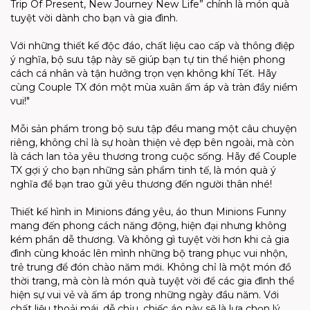
Trip Of Present, New Journey New Life” chính là món quà
tuyệt vời dành cho bạn và gia đình.
Với những thiết kế độc đáo, chất liệu cao cấp và thông điệp
ý nghĩa, bộ sưu tập này sẽ giúp bạn tự tin thể hiện phong
cách cá nhân và tận hưởng trọn vẹn không khí Tết. Hãy
cùng Couple TX đón một mùa xuân ấm áp và tràn đầy niềm
vui!"
Mỗi sản phẩm trong bộ sưu tập đều mang một câu chuyện
riêng, không chỉ là sự hoàn thiện vẻ đẹp bên ngoài, mà còn
là cách lan tỏa yêu thương trong cuộc sống. Hãy để Couple
TX gợi ý cho bạn những sản phẩm tinh tế, là món quà ý
nghĩa để bạn trao gửi yêu thương đến người thân nhé!
Thiết kế hình in Minions đáng yêu, áo thun Minions Funny
mang đến phong cách năng động, hiện đại nhưng không
kém phần dễ thương. Và không gì tuyệt vời hơn khi cả gia
đình cùng khoác lên mình những bộ trang phục vui nhộn,
trẻ trung để đón chào năm mới. Không chỉ là một món đồ
thời trang, mà còn là món quà tuyệt vời để các gia đình thể
hiện sự vui vẻ và ấm áp trong những ngày đầu năm. Với
chất liệu thoải mái, dễ chịu, chiếc áo này sẽ là lựa chọn lý