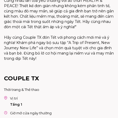
Cùng nhau lan tỏa yêu thương với áo thun HEALTH &
PEACE! Thiết kế đơn giản nhưng không kém phần tinh tế,
cùng màu đỏ may mắn, sẽ giúp cả gia đình bạn trở nên gắn
kết hơn. Chất liệu mềm mại, thoáng mát, sẽ mang đến cảm
giác thoải mái trong suốt những ngày Tết. Hãy cùng nhau
đón một cái Tết thật ấm áp và ý nghĩa!"
Hãy cùng Couple TX đón Tết với phong cách mới mẻ và ý
nghĩa! Khám phá ngay bộ sưu tập “A Trip of Present, New
Journey New Life” và chọn món quà tuyệt vời cho gia đình
và bạn bè. Đừng bỏ lỡ cơ hội mang lại niềm vui và may mắn
trong dịp Tết này!
COUPLE TX
Thời trang & Thể thao
Vị trí
Tầng 1
Giờ mở cửa ngày thường