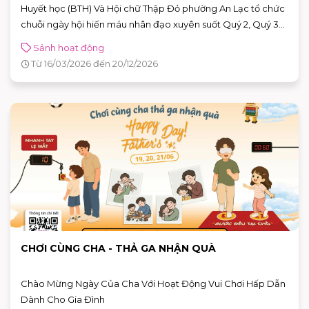
Huyết học (BTH) Và Hội chữ Thập Đỏ phường An Lạc tổ chức
chuỗi ngày hội hiến máu nhân đạo xuyên suốt Quý 2, Quý 3
và Quý 4 năm 2026
Sảnh hoạt động
Từ 16/03/2026 đến 20/12/2026
CHƠI CÙNG CHA - THẢ GA NHẬN QUÀ
Chào Mừng Ngày Của Cha Với Hoạt Động Vui Chơi Hấp Dẫn
Dành Cho Gia Đình