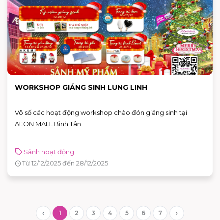
WORKSHOP GIÁNG SINH LUNG LINH
Vô số các hoạt động workshop chào đón giáng sinh tại
AEON MALL Bình Tân
Sảnh hoạt động
Từ 12/12/2025 đến 28/12/2025
‹
1
2
3
4
5
6
7
›