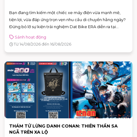
Bạn đang tìm kiếm một chiếc xe máy điện vừa mạnh mẽ,
tiện lợi, vừa đáp ứng trọn vẹn nhu cầu di chuyển hằng ngày?
Đừng bỏ lỡ sự kiện trải nghiệm Dat Bike ERA diễn ra tại
AEON MALL Bình Tân từ 14 – 16/08/2026. Đây là cơ hội để trực
Sảnh hoạt động
tiếp khám phá những mẫu xe điện thế hệ mới, đăng ký lái
Từ 14/08/2026 đến 16/08/2026
thử và nhận nhiều phần quà hấp dẫn.
THÁM TỬ LỪNG DANH CONAN: THIÊN THẦN SA
NGÃ TRÊN XA LỘ